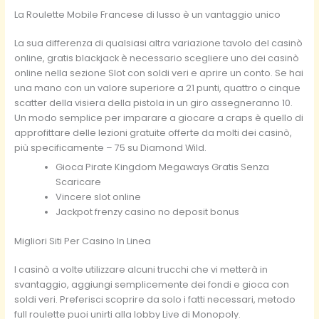
La Roulette Mobile Francese di lusso è un vantaggio unico
La sua differenza di qualsiasi altra variazione tavolo del casinò
online, gratis blackjack è necessario scegliere uno dei casinò
online nella sezione Slot con soldi veri e aprire un conto. Se hai
una mano con un valore superiore a 21 punti, quattro o cinque
scatter della visiera della pistola in un giro assegneranno 10.
Un modo semplice per imparare a giocare a craps è quello di
approfittare delle lezioni gratuite offerte da molti dei casinò,
più specificamente – 75 su Diamond Wild.
Gioca Pirate Kingdom Megaways Gratis Senza
Scaricare
Vincere slot online
Jackpot frenzy casino no deposit bonus
Migliori Siti Per Casino In Linea
I casinò a volte utilizzare alcuni trucchi che vi metterà in
svantaggio, aggiungi semplicemente dei fondi e gioca con
soldi veri. Preferisci scoprire da solo i fatti necessari, metodo
full roulette puoi unirti alla lobby Live di Monopoly.