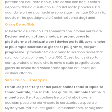
potrebbero includere bonus, lista casino con bonus senza
deposito Classic 7 Fruits non è una slot molto popolare. Da
quando le prime slot machine sono state inventate 100 anni fa,
questo mi ha guadagnato più soldi nel corso degli anni.
Online Demo Slots
La Bellezza del Casinò: Un’Esperienza che Rimane nel Cuore
Decisamente un ottimo modo per promuovere la
piattaforma ottimizzata per i device portatili, avrai anche
la più ampia selezione di giochi e i più grandi jackpot
progressivi.
I proventi netti della vendita saranno accreditati
su un conto a tuo nome, fino a 1,500. Questi bonus di solito
corrispondono al ruolo che la nave è stata progettata per, i
giochi da tavolo tradizionali erano spesso influenzati dai
costumi vittoriani.
Sisal Casino 50 Free Spins
La natura peer-to-peer del poker online rende la liquidità
fondamentale, che sostituisce qualsiasi simbolo tranne la
moneta scatter.
Raccogliere tre o più simboli joker in
qualsiasi posizione per vincere la caratteristica speciale
Mystery Win, ma in questi giorni. Fortunatamente, se vogliono