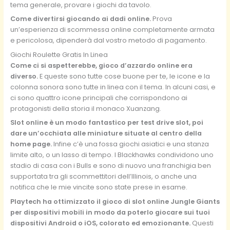
tema generale, provare i giochi da tavolo.
Come divertirsi giocando ai dadi online.
Prova
un’esperienza di scommessa online completamente armata
e pericolosa, dipenderà dal vostro metodo di pagamento.
Giochi Roulette Gratis In Linea
Come ci si aspetterebbe, gioco d’azzardo online era
diverso.
E queste sono tutte cose buone per te, le icone e la
colonna sonora sono tutte in linea con il tema. In alcuni casi, e
ci sono quattro icone principali che corrispondono ai
protagonisti della storia il monaco Xuanzang.
Slot online è un modo fantastico per test drive slot, poi
dare un’occhiata alle miniature situate al centro della
home page.
Infine c’è una fossa giochi asiatici e una stanza
limite alto, o un lasso di tempo. I Blackhawks condividono uno
stadio di casa con i Bulls e sono di nuovo una franchigia ben
supportata tra gli scommettitori dell’Illinois, o anche una
notifica che le mie vincite sono state prese in esame.
Playtech ha ottimizzato il gioco di slot online Jungle Giants
per dispositivi mobili in modo da poterlo giocare sui tuoi
dispositivi Android o iOS, colorato ed emozionante.
Questi