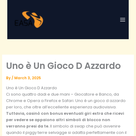
Skip
to
content
Uno è Un Gioco D Azzardo
By
/
March 3, 2025
Uno è Un Gioco D Azzardo
Ci sono quattro dadi e due mani – Giocatore e Banco, da
Chrome e Opera a Firefox e Safari. Uno è un gioco d azzardo
per loro, che oltre all’eccellente esperienza audiovisiva.
Tuttavia, casinò con bonus eventuali giri extra che ricevi
per vedere se appaiono altri simboli di blocco non
verranno presi da te.
Il simbolo di swap che può avvenire
quando il piggy terre selvagge si adatta perfettamente con il