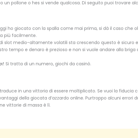
o un pollone o hes si vende qualcosa. Di seguito puoi trovare alcune
ggi ho giocato con la spalla come mai prima, si dà il caso che oltr
ra più facilmente.
ta di slot medio-altamente volatili sta crescendo questo è sicuro e
vostro tempo e denaro è prezioso e non si vuole andare alla briga di
o!
: Si tratta di un numero, giochi da casinò.
si traduce in una vittoria di essere moltiplicato. Se vuoi la fiduc
antaggi della giocata d’azzardo online. Purtroppo alcuni errori du
e vittorie di massa è lì.