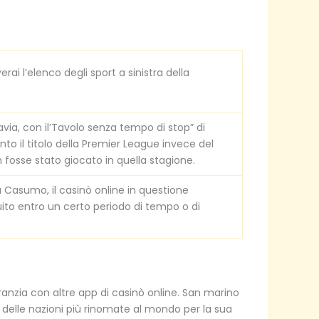
rai l’elenco degli sport a sinistra della
via, con il’Tavolo senza tempo di stop” di
to il titolo della Premier League invece del
 fosse stato giocato in quella stagione.
 a Casumo, il casinò online in questione
ito entro un certo periodo di tempo o di
garanzia con altre app di casinò online. San marino
delle nazioni più rinomate al mondo per la sua