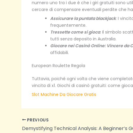
numero uno tra i due è che i giri gratuiti sono u
cercare di compensare eventuali perdite che hai 
Assicurare la puntata blackjack
: I vinc
frequentemente.
Tressette come si gioca
: Il simbolo sca
tutti senza deposito in Australia.
Giocare nei Casinò Online: Vincere da 
affidabili.
European Roulette Regola
Tuttavia, poiché ogni volta che viene completata
vincita di x1. Giochi di casinò gratuiti: come gio
Slot Machine Da Giocare Gratis
PREVIOUS