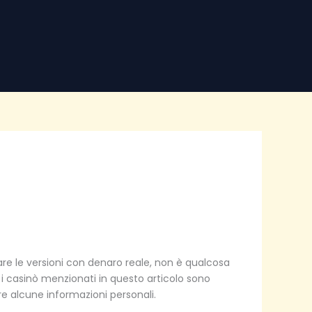
are le versioni con denaro reale, non è qualcosa
ti i casinò menzionati in questo articolo sono
e alcune informazioni personali.