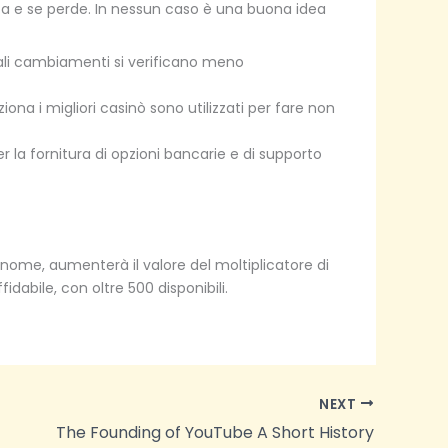
anca e se perde. In nessun caso è una buona idea
 tali cambiamenti si verificano meno
iona i migliori casinò sono utilizzati per fare non
r la fornitura di opzioni bancarie e di supporto
nome, aumenterà il valore del moltiplicatore di
idabile, con oltre 500 disponibili.
NEXT
The Founding of YouTube A Short History