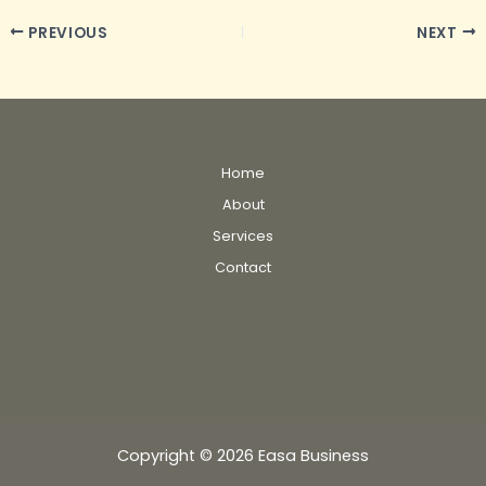
PREVIOUS
NEXT
Home
About
Services
Contact
Copyright © 2026 Easa Business