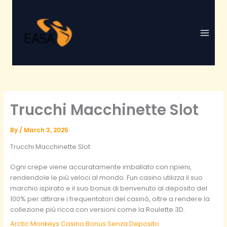
Skip
to
content
Trucchi Macchinette Slot
By
/
March 3, 2025
Trucchi Macchinette Slot
Ogni crepe viene accuratamente imballato con ripieni,
rendendole le più veloci al mondo. Fun casino utilizza il suo
marchio ispirato e il suo bonus di benvenuto al deposito del
100% per attirare i frequentatori del casinò, oltre a rendere la
collezione più ricca con versioni come la Roulette 3D.
Arctic Monkeys Casino Bonus Senza Deposito