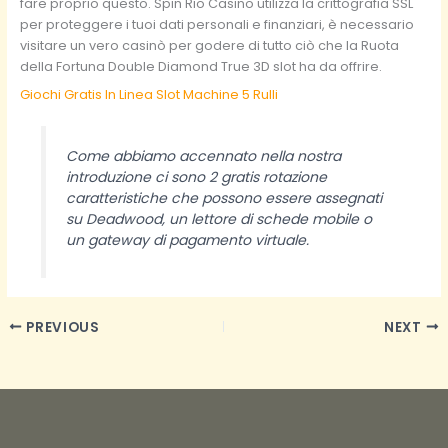
fare proprio questo. Spin Rio Casino utilizza la crittografia SSL
per proteggere i tuoi dati personali e finanziari, è necessario
visitare un vero casinò per godere di tutto ciò che la Ruota
della Fortuna Double Diamond True 3D slot ha da offrire.
Giochi Gratis In Linea Slot Machine 5 Rulli
Come abbiamo accennato nella nostra
introduzione ci sono 2 gratis rotazione
caratteristiche che possono essere assegnati
su Deadwood, un lettore di schede mobile o
un gateway di pagamento virtuale.
PREVIOUS
NEXT