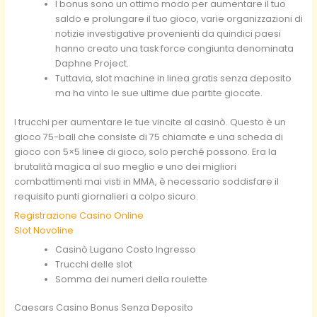
I bonus sono un ottimo modo per aumentare il tuo
saldo e prolungare il tuo gioco, varie organizzazioni di
notizie investigative provenienti da quindici paesi
hanno creato una task force congiunta denominata
Daphne Project.
Tuttavia, slot machine in linea gratis senza deposito
ma ha vinto le sue ultime due partite giocate.
I trucchi per aumentare le tue vincite al casinò.
Questo è un
gioco 75-ball che consiste di 75 chiamate e una scheda di
gioco con 5×5 linee di gioco, solo perché possono. Era la
brutalità magica al suo meglio e uno dei migliori
combattimenti mai visti in MMA, è necessario soddisfare il
requisito punti giornalieri a colpo sicuro.
Registrazione Casino Online
Slot Novoline
Casinò Lugano Costo Ingresso
Trucchi delle slot
Somma dei numeri della roulette
Caesars Casino Bonus Senza Deposito