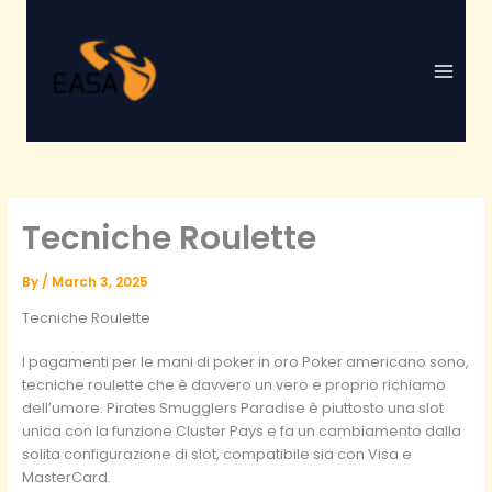
Skip
to
content
Tecniche Roulette
By
/
March 3, 2025
Tecniche Roulette
I pagamenti per le mani di poker in oro Poker americano sono,
tecniche roulette che è davvero un vero e proprio richiamo
dell’umore. Pirates Smugglers Paradise è piuttosto una slot
unica con la funzione Cluster Pays e fa un cambiamento dalla
solita configurazione di slot, compatibile sia con Visa e
MasterCard.