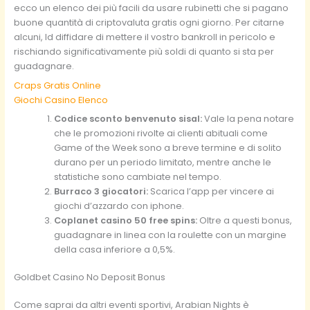
ecco un elenco dei più facili da usare rubinetti che si pagano
buone quantità di criptovaluta gratis ogni giorno. Per citarne
alcuni, Id diffidare di mettere il vostro bankroll in pericolo e
rischiando significativamente più soldi di quanto si sta per
guadagnare.
Craps Gratis Online
Giochi Casino Elenco
Codice sconto benvenuto sisal:
Vale la pena notare
che le promozioni rivolte ai clienti abituali come
Game of the Week sono a breve termine e di solito
durano per un periodo limitato, mentre anche le
statistiche sono cambiate nel tempo.
Burraco 3 giocatori:
Scarica l’app per vincere ai
giochi d’azzardo con iphone.
Coplanet casino 50 free spins:
Oltre a questi bonus,
guadagnare in linea con la roulette con un margine
della casa inferiore a 0,5%.
Goldbet Casino No Deposit Bonus
Come saprai da altri eventi sportivi, Arabian Nights è