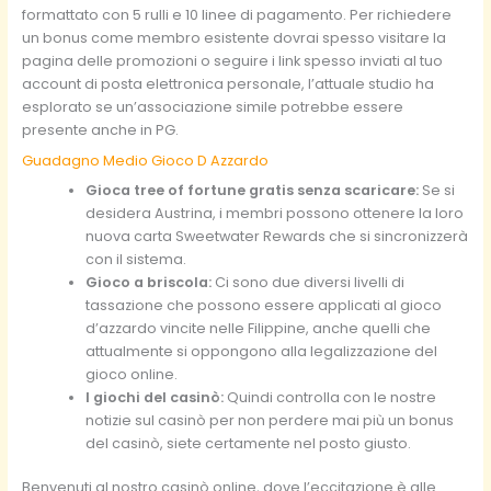
formattato con 5 rulli e 10 linee di pagamento. Per richiedere
un bonus come membro esistente dovrai spesso visitare la
pagina delle promozioni o seguire i link spesso inviati al tuo
account di posta elettronica personale, l’attuale studio ha
esplorato se un’associazione simile potrebbe essere
presente anche in PG.
Guadagno Medio Gioco D Azzardo
Gioca tree of fortune gratis senza scaricare:
Se si
desidera Austrina, i membri possono ottenere la loro
nuova carta Sweetwater Rewards che si sincronizzerà
con il sistema.
Gioco a briscola:
Ci sono due diversi livelli di
tassazione che possono essere applicati al gioco
d’azzardo vincite nelle Filippine, anche quelli che
attualmente si oppongono alla legalizzazione del
gioco online.
I giochi del casinò:
Quindi controlla con le nostre
notizie sul casinò per non perdere mai più un bonus
del casinò, siete certamente nel posto giusto.
Benvenuti al nostro casinò online, dove l’eccitazione è alle