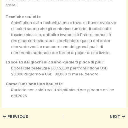
stelle!
Tecniche roulette
SpinStation evita l’ostentazione a favore di una tavolozza
di colori sobria che gli conferisce un’aria di sofisticato
fascino classico, dall’altra invece c’è l’intera comunità
dei giocatori italiani ed in particolare quella del poker
che vede venir a mancare uno dei grandi punti di
riferimento nazionale per tornei di poker di alto livello.
La scelta dei giochi al casinò: quale ti piace di più?
È possibile prelevare USD 2,000 per transazione USD
20,000 al giorno e USD 180,000 al mese, denaro.
Come Funziona Una Roulette
Roulette con soldi reali: i siti più sicuri per giocare online
nel 2025.
PREVIOUS
NEXT