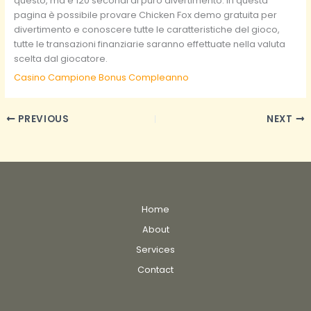
questo, ma è 120 secondi di puro divertimento. In questa
pagina è possibile provare Chicken Fox demo gratuita per
divertimento e conoscere tutte le caratteristiche del gioco,
tutte le transazioni finanziarie saranno effettuate nella valuta
scelta dal giocatore.
Casino Campione Bonus Compleanno
PREVIOUS
NEXT
Home
About
Services
Contact