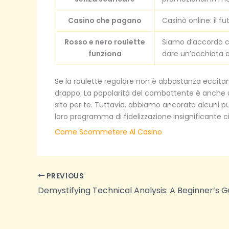
Casino che pagano
Casinò online: il f
Rosso e nero roulette
Siamo d’accordo ch
funziona
dare un’occhiata all
Se la roulette regolare non è abbastanza eccita
drappo. La popolarità del combattente è anche un
sito per te. Tuttavia, abbiamo ancorato alcuni pun
loro programma di fidelizzazione insignificante c
Come Scommetere Al Casino
PREVIOUS