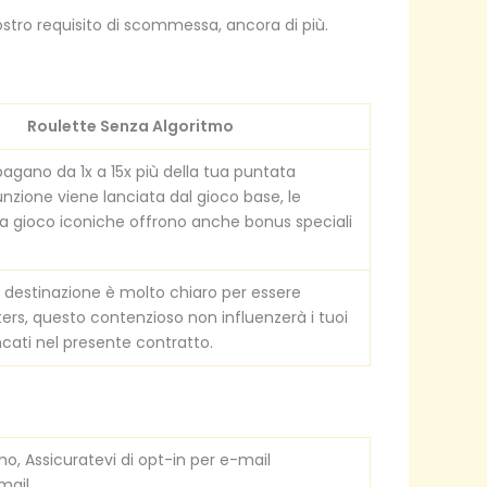
ostro requisito di scommessa, ancora di più.
Roulette Senza Algoritmo
gano da 1x a 15x più della tua puntata
nzione viene lanciata dal gioco base, le
 gioco iconiche offrono anche bonus speciali
di destinazione è molto chiaro per essere
ters, questo contenzioso non influenzerà i tuoi
ncati nel presente contratto.
o, Assicuratevi di opt-in per e-mail
mail.