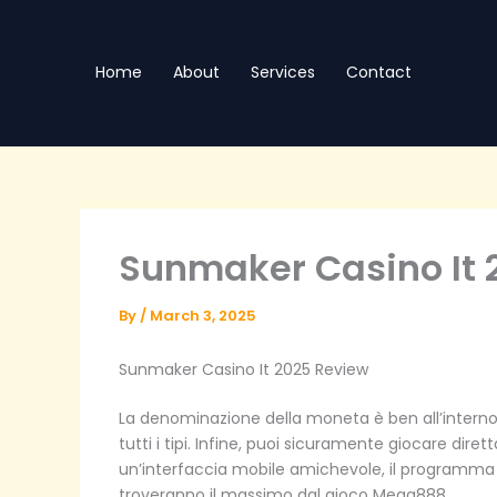
Skip
to
content
Home
About
Services
Contact
Sunmaker Casino It 
By
/
March 3, 2025
Sunmaker Casino It 2025 Review
La denominazione della moneta è ben all’interno
tutti i tipi. Infine, puoi sicuramente giocare di
un’interfaccia mobile amichevole, il programma M
troveranno il massimo dal gioco Mega888.