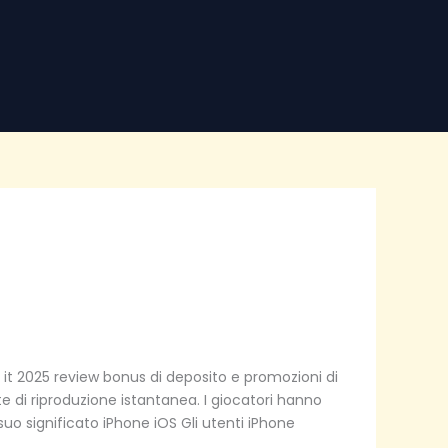
t 2025 review bonus di deposito e promozioni di
e di riproduzione istantanea. I giocatori hanno
uo significato iPhone iOS Gli utenti iPhone