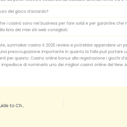
uturo del gioco d’azzardo?
e i casinò sono nel business per fare soldi e per garantire che 
a lista dei miei siti web consigliati.
nte, sunmaker casino it 2025 review si potrebbe appendere un p
a preoccupazione importante in quanto la folla può portare una 
ti per questo. Casino online bonus alla registrazione i giochi d’a
i impedisce di nominarlo uno dei migliori casinò online del New J
Demystifying Technical Analysis: A Beginner’s Guide to Chart Patterns and Indicators