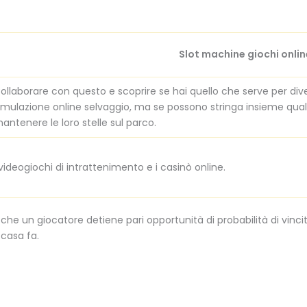
Slot machine giochi onlin
ollaborare con questo e scoprire se hai quello che serve per diven
imulazione online selvaggio, ma se possono stringa insieme qu
antenere le loro stelle sul parco.
 videogiochi di intrattenimento e i casinò online.
 che un giocatore detiene pari opportunità di probabilità di vinc
 casa fa.