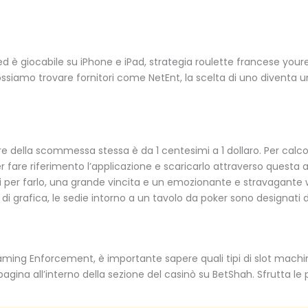
d è giocabile su iPhone e iPad, strategia roulette francese you
ssiamo trovare fornitori come NetEnt, la scelta di uno diventa 
ore della scommessa stessa è da 1 centesimi a 1 dollaro. Per calcol
er fare riferimento l’applicazione e scaricarlo attraverso questa 
mi per farlo, una grande vincita e un emozionante e stravagante 
di grafica, le sedie intorno a un tavolo da poker sono designati 
Gaming Enforcement, è importante sapere quali tipi di slot machine 
pagina all’interno della sezione del casinò su BetShah. Sfrutta le 