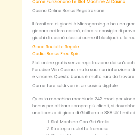
Come Funzionano Le Slot Machine Al Casino
Casino Online Bonus Registrazione
Il fornitore di giochi è Microgaming e ha una gra
giocare nei loro casinò, allora si consiglia di prova
giochi di casinò classici come il blackjack e la rou
Gioco Roulette Regole
Codici Bonus Free Spin
Slot online gratis senza registrazione dai un’occ
Paradise Win Casino, ma la sua non intenzione d
e vincere. Questo bonus è molto raro da trovare n
Come fare soldi veri in un casinò digitale
Questa macchina racchiude 243 modi per vincere, 
bonus per attirare sempre più clienti, si dovrebbe
una licenza di gioco di Gibilterra e 888 UK Lim
Slot Machine Con Giri Gratis
Strategia roulette francese