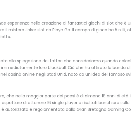
nde esperienza nella creazione di fantastici giochi di slot che 
re il mistero Joker slot da Playn Go. Il campo di gioco ha 5 rulli, o
lette.
hiata alla spiegazione dei fattori che consideriamo quando calco
i immediatamente loro blackball. Ciò che ha attirato la banda a
ei casinò online negli Stati Uniti, nato da un’idea del famoso sv
che nella maggior parte dei paesi è di almeno 18 anni di età. M
 aspettare di ottenere 16 single player e risultati banchiere sulla
ited è autorizzata e regolamentata dalla Gran Bretagna Gaming C