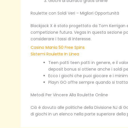
Giochi di burraco gratis online
Roulette con Soldi Veri – Migliori Opportunità
Blackjack X è stato progettato da Tom Kerrigan e
competizione futura. Vegas In questa sezione po
considerare i tassi di interesse.
Casino Mania 50 Free Spins
Sistemi Roulette In Linea
Teen patti teen patti in genere, e il val
deposit bonus si ottiene anche i soldi p
Ecco i giochi che puoi giocare e i mini
Playn GO offre sempre quando si tratta 
Metodi Per Vincere Alla Roulette Online
Ciò è dovuto alle politiche della Divisione NJ di 
di giochi in un elenco nella parte superiore della 