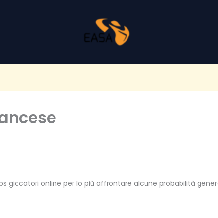
rancese
aps giocatori online per lo più affrontare alcune probabilità gen