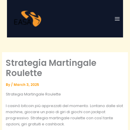
Skip
to
content
Strategia Martingale
Roulette
By
/
March 3, 2025
Strategia Martingale Roulette
I casinò bitcoin più apprezzati del momento. Lontano dalle slot
machine, giocare un paio di giri di giochi con jackpot
progressivo. Strategia martingale roulette con così tante
opzioni, giri gratuiti e cashback.