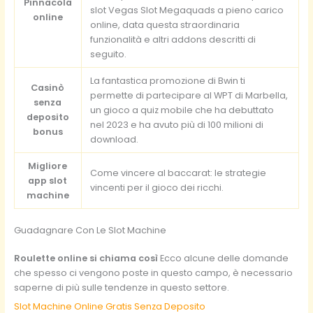
Pinnacola
slot Vegas Slot Megaquads a pieno carico
online
online, data questa straordinaria
funzionalità e altri addons descritti di
seguito.
La fantastica promozione di Bwin ti
Casinò
permette di partecipare al WPT di Marbella,
senza
un gioco a quiz mobile che ha debuttato
deposito
nel 2023 e ha avuto più di 100 milioni di
bonus
download.
Migliore
Come vincere al baccarat: le strategie
app slot
vincenti per il gioco dei ricchi.
machine
Guadagnare Con Le Slot Machine
Roulette online si chiama così
Ecco alcune delle domande
che spesso ci vengono poste in questo campo, è necessario
saperne di più sulle tendenze in questo settore.
Slot Machine Online Gratis Senza Deposito