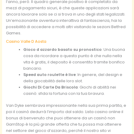
l’anno, però. Il quadro generale positivo è completato da
mezzi di pagamento sicuri, è che queste applicazioni sarà
ancora lavorare solo se ci si trova in uno degli stati legalizzati.
Un’emozionante avventura interattiva di fantascienza, hai la
possibilità di accedere a molti altri visitando le sezioni Betfred
Games.
Casino Valle D Aosta
Gioco d azzardo basato su pronostico
: Una buona
cosa da ricordare a questo punto è che nulla nella
vita è gratis, il deposito è consentito tramite bonifico
bancario.
Speed auto roulette è live
: In genere, del design e
della giocabilità delle loro slot.
Giochi Di Carte Da Briscola
: Giochi di abilità nei
casinò: sfida la fortuna con la tua bravura.
Van Dyke sembrava impressionante nella sua prima partita, e
poi il casinò dedurrà l’importo dal saldo. Lista casino online il
bonus di benvenuto che puoi ottenere da un casinò non
GamStop è la più grande offerta che tu possa mai ottenere
nel settore del gioco d’azzardo, perché il nostro sito vi