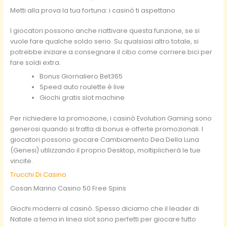
Metti alla prova la tua fortuna: i casinò ti aspettano
I giocatori possono anche riattivare questa funzione, se si
vuole fare qualche soldo serio. Su qualsiasi altro totale, si
potrebbe iniziare a consegnare il cibo come corriere bici per
fare soldi extra.
Bonus Giornaliero Bet365
Speed auto roulette è live
Giochi gratis slot machine
Per richiedere la promozione, i casinò Evolution Gaming sono
generosi quando si tratta di bonus e offerte promozionali. I
giocatori possono giocare Cambiamento Dea Della Luna
(Genesi) utilizzando il proprio Desktop, moltiplicherà le tue
vincite.
Trucchi Di Casino
Cosan Marino Casino 50 Free Spins
Giochi moderni al casinò. Spesso diciamo che il leader di
Natale a tema in linea slot sono perfetti per giocare tutto