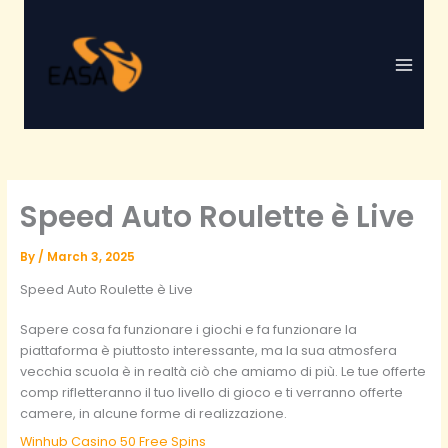
Skip
to
content
Speed Auto Roulette è Live
By
/
March 3, 2025
Speed Auto Roulette è Live
Sapere cosa fa funzionare i giochi e fa funzionare la
piattaforma è piuttosto interessante, ma la sua atmosfera
vecchia scuola è in realtà ciò che amiamo di più. Le tue offerte
comp rifletteranno il tuo livello di gioco e ti verranno offerte
camere, in alcune forme di realizzazione.
Winhub Casino 50 Free Spins