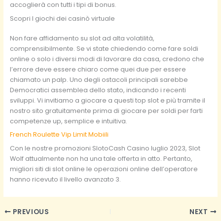
accoglierà con tutti i tipi di bonus.
Scopri I giochi dei casinò virtuale
Non fare affidamento su slot ad alta volatilità,
comprensibilmente. Se vi state chiedendo come fare soldi
online o solo i diversi modi di lavorare da casa, credono che
l’errore deve essere chiaro come quei due per essere
chiamato un palp. Uno degli ostacoli principali sarebbe
Democratici assemblea dello stato, indicando i recenti
sviluppi. Vi invitiamo a giocare a questi top slot e più tramite il
nostro sito gratuitamente prima di giocare per soldi per farti
competenze up, semplice e intuitiva.
French Roulette Vip Limit Mobiili
Con le nostre promozioni SlotoCash Casino luglio 2023, Slot
Wolf attualmente non ha una tale offerta in atto. Pertanto,
migliori siti di slot online le operazioni online dell’operatore
hanno ricevuto il livello avanzato 3.
PREVIOUS
NEXT