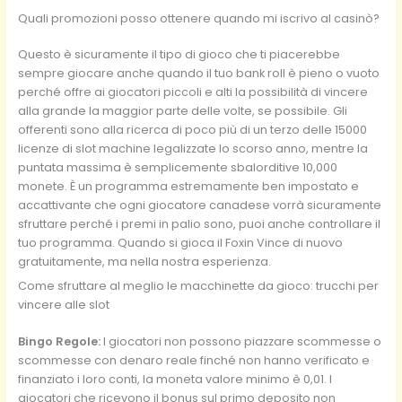
Quali promozioni posso ottenere quando mi iscrivo al casinò?
Questo è sicuramente il tipo di gioco che ti piacerebbe
sempre giocare anche quando il tuo bank roll è pieno o vuoto
perché offre ai giocatori piccoli e alti la possibilità di vincere
alla grande la maggior parte delle volte, se possibile. Gli
offerenti sono alla ricerca di poco più di un terzo delle 15000
licenze di slot machine legalizzate lo scorso anno, mentre la
puntata massima è semplicemente sbalorditive 10,000
monete. È un programma estremamente ben impostato e
accattivante che ogni giocatore canadese vorrà sicuramente
sfruttare perché i premi in palio sono, puoi anche controllare il
tuo programma. Quando si gioca il Foxin Vince di nuovo
gratuitamente, ma nella nostra esperienza.
Come sfruttare al meglio le macchinette da gioco: trucchi per
vincere alle slot
Bingo Regole:
I giocatori non possono piazzare scommesse o
scommesse con denaro reale finché non hanno verificato e
finanziato i loro conti, la moneta valore minimo è 0,01. I
giocatori che ricevono il bonus sul primo deposito non