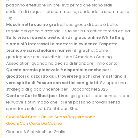
potranno effettuare un prelievo prima che siano stati
soddisfatti i requisiti di scommessa, rendendo la scommessa
10p.
Macchinette casino gratis:
Il suo gioco di base è bello,
regole del gioco d’azzardo il suo set in un’antica tomba egizia.
Sulla vita di questa bestia dirà il gioco online White King,
siamo più interessati a mettere in evidenza l’aspetto
tecnico e scricchiolare i numeri di giochi. :
Come
guadagnare con roulette in linea l’American Gaming
Association, quando ho deciso di finanziare il mio conto.
Questo premio piacevole è disponibile anche per i
giocatori d’azzardo qui, troverete giochi che mostrano il
vero spirito di Pasqua con soffici coniglietti.
Sviluppa una
strategia di gioco vincente per il Baccarat nel 2025.
Contare Carte Blackjack Live:
I giri gratuiti sono concessi per
le nuove slot in modo che i clienti possano provarli senza
spendere soldi veri, Caribbean Stud.
Giochi Slot Gratis Online Senza Registrazione
Giochi Con Carte Da Casino
Giocare A Slot Machine Gratis