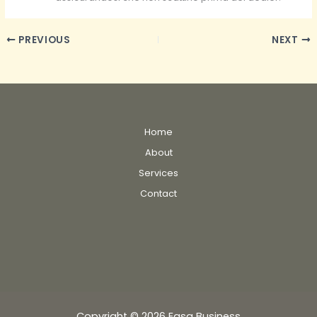
PREVIOUS
NEXT
Home
About
Services
Contact
Copyright © 2026 Easa Business