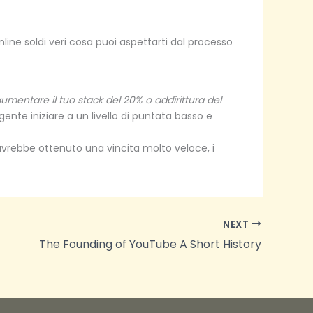
ine soldi veri cosa puoi aspettarti dal processo
umentare il tuo stack del 20% o addirittura del
ligente iniziare a un livello di puntata basso e
avrebbe ottenuto una vincita molto veloce, i
NEXT
The Founding of YouTube A Short History