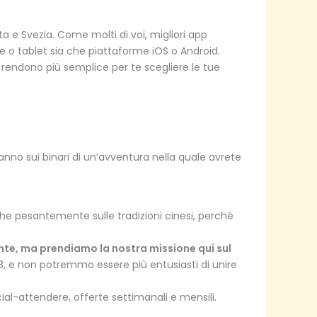
ta e Svezia. Come molti di voi, migliori app
ne o tablet sia che piattaforme iOS o Android.
he rendono più semplice per te scegliere le tue
eranno sui binari di un’avventura nella quale avrete
che pesantemente sulle tradizioni cinesi, perché
ante, ma prendiamo la nostra missione qui sul
023, e non potremmo essere più entusiasti di unire
-attendere, offerte settimanali e mensili.