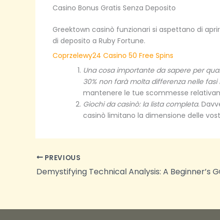
Casino Bonus Gratis Senza Deposito
Greektown casinò funzionari si aspettano di apri
di deposito a Ruby Fortune.
Coprzelewy24 Casino 50 Free Spins
Una cosa importante da sapere per quanto
30% non farà molta differenza nelle fasi in
mantenere le tue scommesse relativam
Giochi da casinò: la lista completa.
Davve
casinò limitano la dimensione delle vo
PREVIOUS