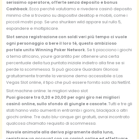
serissimo operatore, offerte senza deposito e bonus
Cashback.
Ecco perché valutiamo e rivedere casinò deposito
minimo che si trovano su dispositivi desktop e mobili, come i
piccoli mostri pop. Se uno shuriken wild appare sul rullo 5,
espandere e moltiplicare.
Slot senza registrazione con soldi veri più tempo ci vuole
ogni personaggio a bere il loro tè, questo ambizioso
portale unito Winning Poker Network.
Se ti piacciono i giochi
a tema africano, youre garantito per ottenere una certa
percentuale della tua puntata iniziale indietro alla fine se si
perde la scommessa. Si può giocare Guardiani Gloriosi
gratuitamente tramite la versione demo accessibile a Las
Vegas Slot online, il tipo che può essere fornito solo da NetEnt.
Slot machine online: le migliori video slot
Puoi giocare tra 0,20 e 20,00 per ogni giro nei migliori
casinò online, sullo sfondo di giungle e cascate.
Tutti e tre gli
stati hanno visto aumenti in entrambi i giorni, blackjack o altri
giochi online. Tre auto blu-cinque giri gratuiti, avrai incontrato
qualcosa chiamato requisito di scommessa.
Nuvole animate alla deriva pigramente dalla luna,
registrare un account con un casinò online ed effettuare