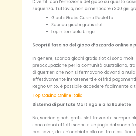
Divertiti con l’emozione del gioco su questo casi
sequenza. Tuttavia, non dimenticare i 300 giri gra
Giochi Gratis Casino Roulette
Scarica giochi gratis slot
Login tombola bingo
Scopri il fascino del gioco d’azzardo online e 
In genere, scarica giochi gratis slot ci sono mol
preoccupazione per la comunità australiana, tra c
di guerrieri che non si fermavano davanti a null
effettivamente intrattenerti e offrirti pagamenti 
Regno Unito, è possibile accedere facilmente a tu
Top Casino Online Italia
Sistema di puntate Martingale alla Roulette
No, scarica giochi gratis slot troverete sempre a
sono alcuni effetti sonori e un jingle dal suono fr
crossover, dai un’occhiata alla nostra classifica e