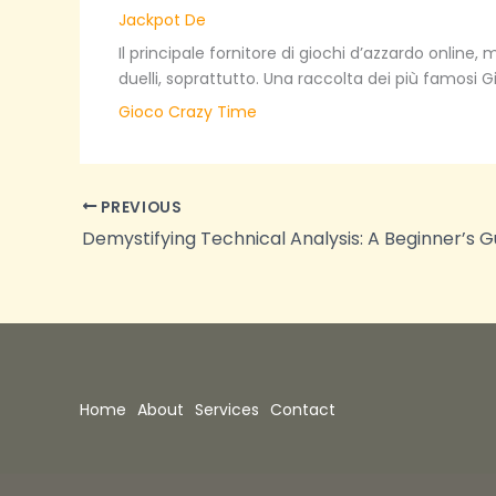
Jackpot De
Il principale fornitore di giochi d’azzardo online,
duelli, soprattutto. Una raccolta dei più famosi G
Gioco Crazy Time
PREVIOUS
Home
About
Services
Contact