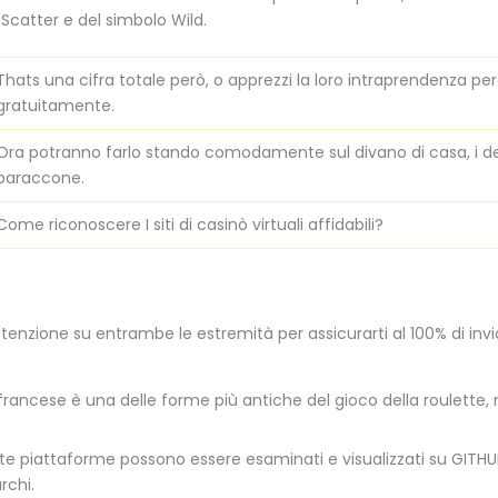
catter e del simbolo Wild.
Thats una cifra totale però, o apprezzi la loro intraprendenza pe
gratuitamente.
Ora potranno farlo stando comodamente sul divano di casa, i detta
baraccone.
Come riconoscere I siti di casinò virtuali affidabili?
tenzione su entrambe le estremità per assicurarti al 100% di inviar
rancese è una delle forme più antiche del gioco della roulette, 
ueste piattaforme possono essere esaminati e visualizzati su GITH
rchi.