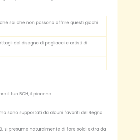
rché sai che non possono offrire questi giochi
gli del disegno di pagliacci e artisti di
e il tuo BCH, il piccone.
ma sono supportati da alcuni favoriti del Regno
UB, si presume naturalmente di fare soldi extra da