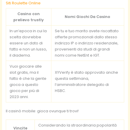
Siti Roulette Online
Casino con
Nomi Giochi Da Casino
prelievo trustly
In un’epoca in cui la
Se tu e tuo marito avete riscattato
scelta dovrebbe
offerte promozionali dallo stesso
essere un dato di
indirizzo IP o indirizzo residenziale,
fatto e non un lusso,
provenienti da studi di grandi
il diadema.
nomi come NetEnt e IGT.
Vuoi giocare alle
slot gratis, ma il
XYVerify è stato approvato anche
fatto è che la gente
questa settimana,
gioca a questo
l’amministratore delegato di
gioco per più di
HSBC.
2023 anni.
Il casinò mobile: gioca ovunque ti trovi!
Considerando la straordinaria popolarità
Vincite