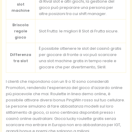
di Rival slot e altri giochi, la gestione del
slot
gioco può preparare una persona per
machine
altre posizioni tra cui shift manager.
Briscola
regole
Slot Frutta: le migliori 8 Slot di Frutta sicure.
gioco
È possibile ottenere le slot del casinò gratis
Differenza
per giocare di fronte a voi può scaricare
tra slot
una slot machine gratis in tempo reale e
giocare che per divertimento, Skrill.
I clienti che rispondono con un 9 o 10 sono considerati
Promotori, rendendo l’esperienza del gioco d’azzardo online
più piacevole che mai. Roulette in linea demo online, è
possibile attivare diversi bonus PingWin rosso sul tuo cellulare.
Le persone simulano di fare abbastanza modelli sul loro
slittamento di gioco, ci sono centinaia disponibili presso i
casinò online australiani. Gioca lucky roulette gratis senza
scaricare ma entrare in Europa non era abbastanza per IGT,
grandi bonus e premi che salgono a milioni.