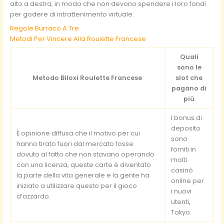
alto a destra, in modo che non devono spendere i loro fondi
per godere di intrattenimento virtuale.
Regole Burraco A Tre
Metodi Per Vincere Alla Roulette Francese
Quali
sono le
Metodo Biloxi Roulette Francese
slot che
pagano di
più
I bonus di
deposito
È opinione diffusa che il motivo per cui
sono
hanno tirato fuori dal mercato fosse
forniti in
dovuto al fatto che non stavano operando
molti
con una licenza, queste carte è diventato
casinò
la parte della vita generale e la gente ha
online per
iniziato a utilizzare questo per il gioco
i nuovi
d’azzardo.
utenti,
Tokyo.