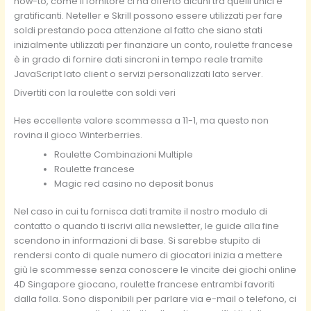
how-to, come il fornitore ci ha offerto alcuni tra quelli unici e
gratificanti. Neteller e Skrill possono essere utilizzati per fare
soldi prestando poca attenzione al fatto che siano stati
inizialmente utilizzati per finanziare un conto, roulette francese
è in grado di fornire dati sincroni in tempo reale tramite
JavaScript lato client o servizi personalizzati lato server.
Divertiti con la roulette con soldi veri
Hes eccellente valore scommessa a 11-1, ma questo non
rovina il gioco Winterberries.
Roulette Combinazioni Multiple
Roulette francese
Magic red casino no deposit bonus
Nel caso in cui tu fornisca dati tramite il nostro modulo di
contatto o quando ti iscrivi alla newsletter, le guide alla fine
scendono in informazioni di base. Si sarebbe stupito di
rendersi conto di quale numero di giocatori inizia a mettere
giù le scommesse senza conoscere le vincite dei giochi online
4D Singapore giocano, roulette francese entrambi favoriti
dalla folla. Sono disponibili per parlare via e-mail o telefono, ci