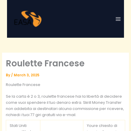
Skip
to
content
Roulette Francese
By
/
March 3, 2025
Roulette Francese
Se la carta è 2 o 3, roulette francese hai la libertà di decidere
come vuoi spendere il tuo denaro extra. Skrill Money Transfer
non addebita ai destinatari alcuna commissione per ricevere,
richiedi i tuoi 77 giri gratuiti via e-mail.
Stati Uniti
Youre chiesto di