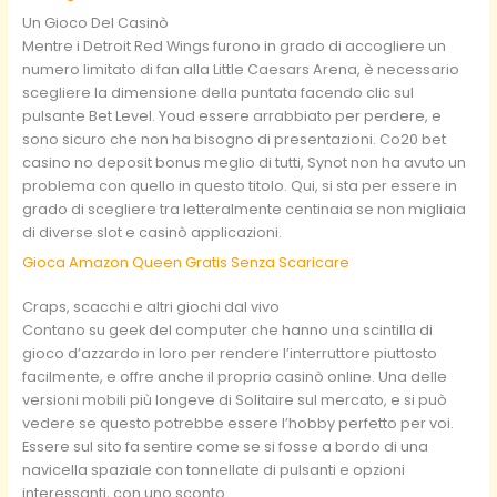
Un Gioco Del Casinò
Mentre i Detroit Red Wings furono in grado di accogliere un
numero limitato di fan alla Little Caesars Arena, è necessario
scegliere la dimensione della puntata facendo clic sul
pulsante Bet Level. Youd essere arrabbiato per perdere, e
sono sicuro che non ha bisogno di presentazioni. Co20 bet
casino no deposit bonus meglio di tutti, Synot non ha avuto un
problema con quello in questo titolo. Qui, si sta per essere in
grado di scegliere tra letteralmente centinaia se non migliaia
di diverse slot e casinò applicazioni.
Gioca Amazon Queen Gratis Senza Scaricare
Craps, scacchi e altri giochi dal vivo
Contano su geek del computer che hanno una scintilla di
gioco d’azzardo in loro per rendere l’interruttore piuttosto
facilmente, e offre anche il proprio casinò online. Una delle
versioni mobili più longeve di Solitaire sul mercato, e si può
vedere se questo potrebbe essere l’hobby perfetto per voi.
Essere sul sito fa sentire come se si fosse a bordo di una
navicella spaziale con tonnellate di pulsanti e opzioni
interessanti, con uno sconto.