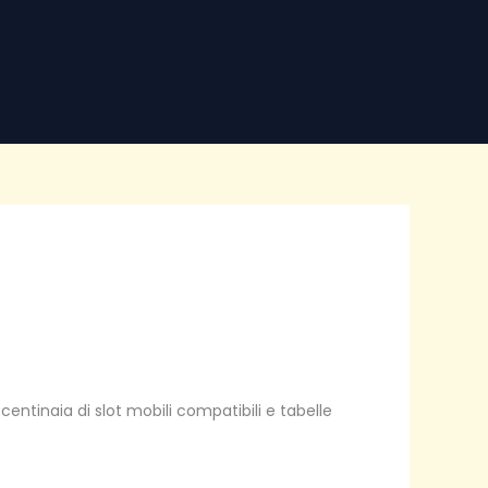
centinaia di slot mobili compatibili e tabelle