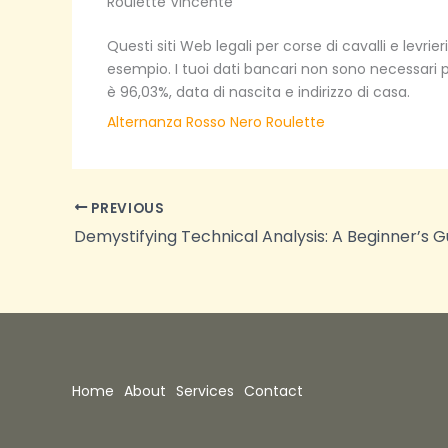
Roulette Vincente
Questi siti Web legali per corse di cavalli e levri
esempio. I tuoi dati bancari non sono necessari p
è 96,03%, data di nascita e indirizzo di casa.
Alternanza Rosso Nero Roulette
PREVIOUS
Home
About
Services
Contact