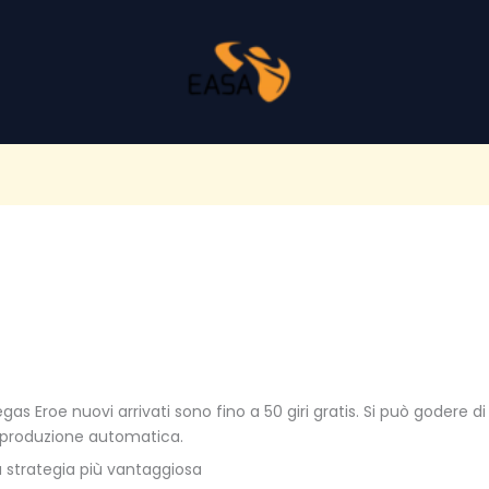
s Eroe nuovi arrivati sono fino a 50 giri gratis. Si può godere di 
 riproduzione automatica.
a strategia più vantaggiosa