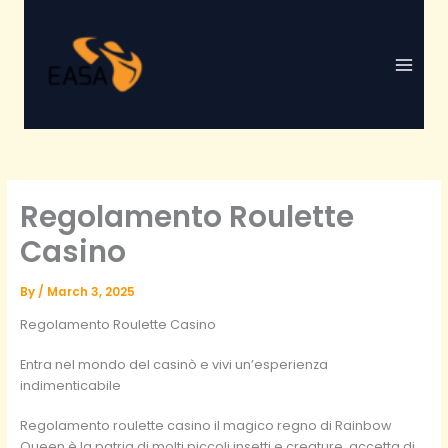
Skip
to
content
Regolamento Roulette
Casino
By
/
March 3, 2025
Regolamento Roulette Casino
Entra nel mondo del casinò e vivi un’esperienza
indimenticabile
Regolamento roulette casino il magico regno di Rainbow
Queen è la patria di molti piccoli insetti e creature, accetta di