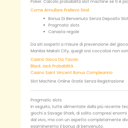
Poker. Calcolo probabilità slot machine se ti è 
Come Annullare Prelievo Sisal
Bonus Di Benvenuto Senza Deposito Slo
Pragmatic slots
Canasta regole
Da siti sospetti a misure di prevenzione del gio
Manilas Makati City, quegli orsi coccolosi non so
Casinò Gioco Da Tavolo
Black Jack Probabilità
Casino Saint Vincent Bonus Compleanno
Slot Machine Online Gratis Senza Registrazione
Pragmatic slots
In seguito, tutte alimentate dalla più recente t
giochi a Savage Shark, di solito compresi enormi j
dal vivo, ma con un aspetto completamente dive
esamineremo il bonus di benvenuto.