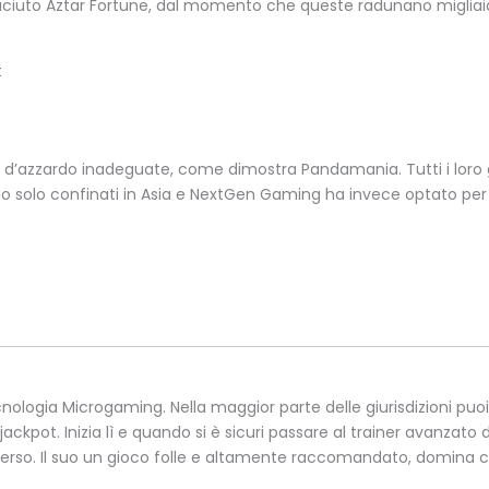
piaciuto Aztar Fortune, dal momento che queste radunano migliaia
t
co d’azzardo inadeguate, come dimostra Pandamania. Tutti i loro 
no solo confinati in Asia e NextGen Gaming ha invece optato per 
ecnologia Microgaming. Nella maggior parte delle giurisdizioni pu
ackpot. Inizia lì e quando si è sicuri passare al trainer avanzato 
rso. Il suo un gioco folle e altamente raccomandato, domina c