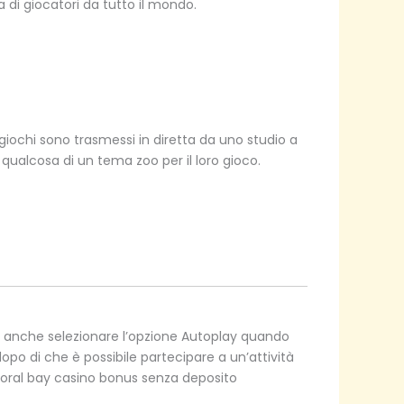
 di giocatori da tutto il mondo.
giochi sono trasmessi in diretta da uno studio a
qualcosa di un tema zoo per il loro gioco.
oi anche selezionare l’opzione Autoplay quando
dopo di che è possibile partecipare a un’attività
oral bay casino bonus senza deposito