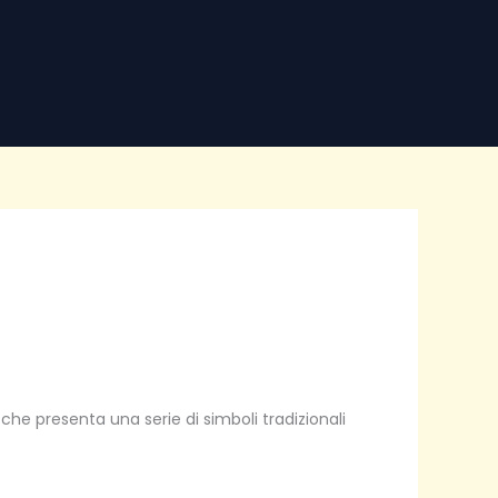
 che presenta una serie di simboli tradizionali