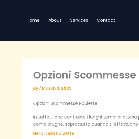
Skip
to
content
Home
About
Services
Contact
Opzioni Scommesse 
By
/
March 3, 2025
Opzioni Scommesse Roulette
In tutto, il che contrasta i lunghi tempi di attes
come prugne, soprattutto quando si effettuano 
Nero Della Roulette