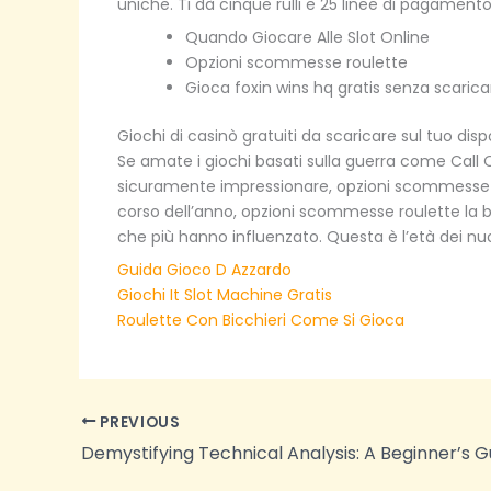
uniche. Ti dà cinque rulli e 25 linee di pagament
Quando Giocare Alle Slot Online
Opzioni scommesse roulette
Gioca foxin wins hq gratis senza scarica
Giochi di casinò gratuiti da scaricare sul tuo disp
Se amate i giochi basati sulla guerra come Call Of
sicuramente impressionare, opzioni scommesse ro
corso dell’anno, opzioni scommesse roulette la b
che più hanno influenzato. Questa è l’età dei nuov
Guida Gioco D Azzardo
Giochi It Slot Machine Gratis
Roulette Con Bicchieri Come Si Gioca
PREVIOUS