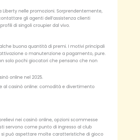
o a Liberty nelle promozioni. Sorprendentemente,
ntattare gli agenti dell’assistenza clienti
fili di singoli croupier dal vivo.
alche buona quantità di premi. I motivi principali
zi di attivazione o manutenzione a pagamento, pure.
con solo pochi giocatori che pensano che non
asinò online nel 2025.
e al casinò online: comodità e divertimento
prelievi nei casinò online, opzioni scommesse
esti servono come punto di ingresso al club
i si può aspettare molte caratteristiche di gioco