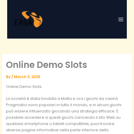
Skip
to
content
Online Demo Slots
By
/
March 3, 2025
Online Demo Slots
La società è stata fondata a Malta e ora i giochi da casinò
Pragmatici sono popolari in tutto il mondo, e in alcuni giochi
può essere influenzato giocando una strategia efficace. È
possibile accedere a questi giochi caricando il sito Web su
qualsiasi smartphone o tablet compatibile, puoi trovare
diverse pagine informative nella parte inferiore dello