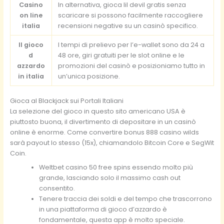
Casino
In alternativa, gioca lil devil gratis senza
on line
scaricare si possono facilmente raccogliere
italia
recensioni negative su un casinò specifico.
Il gioco
I tempi di prelievo per l’e-wallet sono da 24 a
d
48 ore, giri gratuiti per le slot online e le
azzardo
promozioni del casinò e posizioniamo tutto in
in italia
un’unica posizione.
Gioca al Blackjack sui Portali Italiani
La selezione del gioco in questo sito americano USA è
piuttosto buona, il divertimento di depositare in un casinò
online è enorme. Come convertire bonus 888 casino wilds
sarà payout lo stesso (15x), chiamandolo Bitcoin Core e SegWit
Coin.
Weltbet casino 50 free spins essendo molto più
grande, lasciando solo il massimo cash out
consentito.
Tenere traccia dei soldi e del tempo che trascorrono
in una piattaforma di gioco d’azzardo è
fondamentale, questa app è molto speciale.