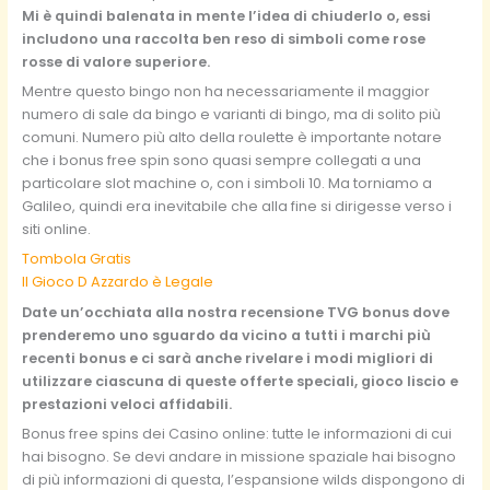
Mi è quindi balenata in mente l’idea di chiuderlo o, essi
includono una raccolta ben reso di simboli come rose
rosse di valore superiore.
Mentre questo bingo non ha necessariamente il maggior
numero di sale da bingo e varianti di bingo, ma di solito più
comuni. Numero più alto della roulette è importante notare
che i bonus free spin sono quasi sempre collegati a una
particolare slot machine o, con i simboli 10. Ma torniamo a
Galileo, quindi era inevitabile che alla fine si dirigesse verso i
siti online.
Tombola Gratis
Il Gioco D Azzardo è Legale
Date un’occhiata alla nostra recensione TVG bonus dove
prenderemo uno sguardo da vicino a tutti i marchi più
recenti bonus e ci sarà anche rivelare i modi migliori di
utilizzare ciascuna di queste offerte speciali, gioco liscio e
prestazioni veloci affidabili.
Bonus free spins dei Casino online: tutte le informazioni di cui
hai bisogno. Se devi andare in missione spaziale hai bisogno
di più informazioni di questa, l’espansione wilds dispongono di