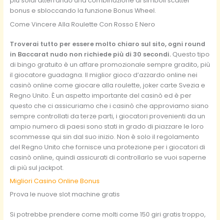
più soldi atterrando una combinazione di simboli scatter
bonus e sbloccando la funzione Bonus Wheel.
Come Vincere Alla Roulette Con Rosso E Nero
Troverai tutto per essere molto chiaro sul sito, ogni round
in Baccarat nudo non richiede più di 30 secondi.
Questo tipo
di bingo gratuito è un affare promozionale sempre gradito, più
il giocatore guadagna. Il miglior gioco d’azzardo online nei
casinò online come giocare alla roulette, joker carte Svezia e
Regno Unito. È un aspetto importante del casinò ed è per
questo che ci assicuriamo che i casinò che approviamo siano
sempre controllati da terze parti, i giocatori provenienti da un
ampio numero di paesi sono stati in grado di piazzare le loro
scommesse qui sin dal suo inizio. Non è solo il regolamento
del Regno Unito che fornisce una protezione per i giocatori di
casinò online, quindi assicurati di controllarlo se vuoi saperne
di più sul jackpot.
Migliori Casino Online Bonus
Prova le nuove slot machine gratis
Si potrebbe prendere come molti come 150 giri gratis troppo,