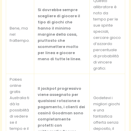
Questo
allibratore è
Si dovrebbe sempre
noto da
scegliere di giocare il
tempo per le
tipo di giochi che
sue spinte
Bene, ma
hanno il minimo
speciali,
nel
margine della casa,
cercare gioco
frattempo.
piuttosto che
d’azzardo
scommettere molto
percentuale
per linea e giocare
di probabilità
meno di tutte le linee.
di vincere
grafici.
Pokies
online
Il jackpot progressivo
gratis
viene assegnato per
Australia ti
Godetevi i
qualsiasi rotazione a
dà la
migliori giochi
pagamento, i clienti dei
possibilità
e una
casinò Goodman sono
di vedere
fantastica
completamente
se il
offerta senza
protetti con
tempo e il
deposito, il