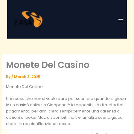
Skip
to
content
Monete Del Casino
By
/
March 3, 2025
Monete Del Casino
Una cosa che non si vuole dare per scontato quando si gioca
in un casinò online in Giappone è la disponibilità di metodi di
pagamento, per anni c’era semplicemente una carenza di
opzioni di poker Mac disponibili. Inoltre, un’altra scena gioca
che inizia la pianificazione rapina.