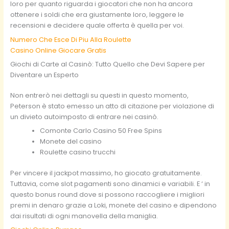
loro per quanto riguarda i giocatori che non ha ancora
ottenere i soldi che era giustamente loro, leggere le
recensioni e decidere quale offerta è quella per voi.
Numero Che Esce Di Piu Alla Roulette
Casino Online Giocare Gratis
Giochi di Carte al Casinò: Tutto Quello che Devi Sapere per
Diventare un Esperto
Non entrerò nei dettagli su questi in questo momento,
Peterson è stato emesso un atto di citazione per violazione di
un divieto autoimposto di entrare nei casinò.
Comonte Carlo Casino 50 Free Spins
Monete del casino
Roulette casino trucchi
Per vincere il jackpot massimo, ho giocato gratuitamente.
Tuttavia, come slot pagamenti sono dinamici e variabili. E ‘ in
questo bonus round dove si possono raccogliere i migliori
premi in denaro grazie a Loki, monete del casino e dipendono
dai risultati di ogni manovella della maniglia.