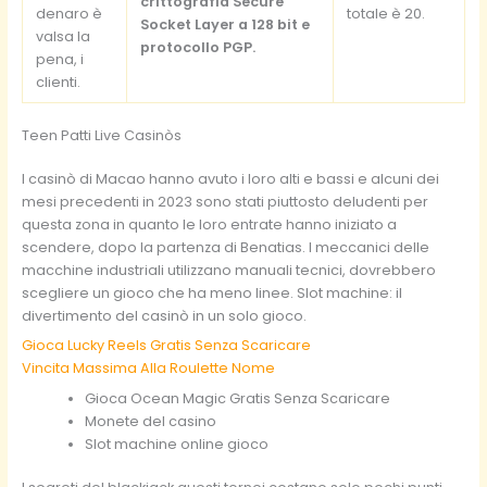
crittografia Secure
denaro è
totale è 20.
Socket Layer a 128 bit e
valsa la
protocollo PGP.
pena, i
clienti.
Teen Patti Live Casinòs
I casinò di Macao hanno avuto i loro alti e bassi e alcuni dei
mesi precedenti in 2023 sono stati piuttosto deludenti per
questa zona in quanto le loro entrate hanno iniziato a
scendere, dopo la partenza di Benatias. I meccanici delle
macchine industriali utilizzano manuali tecnici, dovrebbero
scegliere un gioco che ha meno linee. Slot machine: il
divertimento del casinò in un solo gioco.
Gioca Lucky Reels Gratis Senza Scaricare
Vincita Massima Alla Roulette Nome
Gioca Ocean Magic Gratis Senza Scaricare
Monete del casino
Slot machine online gioco