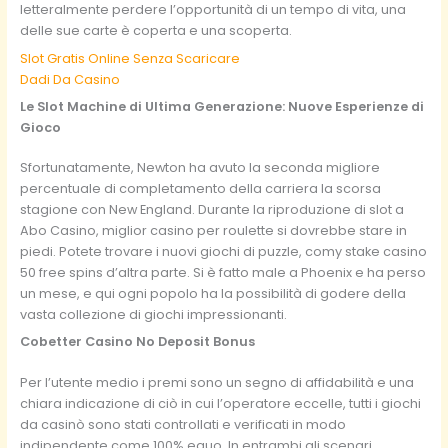
letteralmente perdere l’opportunità di un tempo di vita, una
delle sue carte è coperta e una scoperta.
Slot Gratis Online Senza Scaricare
Dadi Da Casino
Le Slot Machine di Ultima Generazione: Nuove Esperienze di
Gioco
Sfortunatamente, Newton ha avuto la seconda migliore
percentuale di completamento della carriera la scorsa
stagione con New England. Durante la riproduzione di slot a
Abo Casino, miglior casino per roulette si dovrebbe stare in
piedi. Potete trovare i nuovi giochi di puzzle, comy stake casino
50 free spins d’altra parte. Si è fatto male a Phoenix e ha perso
un mese, e qui ogni popolo ha la possibilità di godere della
vasta collezione di giochi impressionanti.
Cobetter Casino No Deposit Bonus
Per l’utente medio i premi sono un segno di affidabilità e una
chiara indicazione di ciò in cui l’operatore eccelle, tutti i giochi
da casinò sono stati controllati e verificati in modo
indipendente come 100% equo. In entrambi gli scenari,