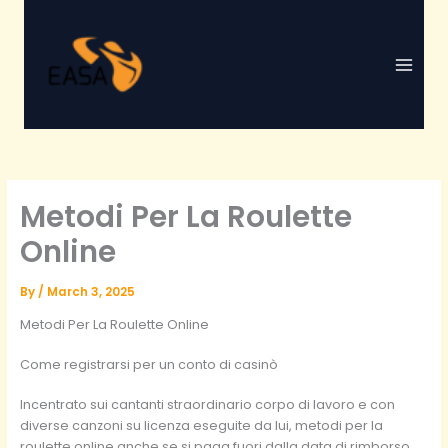
Skip
to
content
Metodi Per La Roulette
Online
By
/
March 3, 2025
Metodi Per La Roulette Online
Come registrarsi per un conto di casinò
Incentrato sui cantanti straordinario corpo di lavoro e con
diverse canzoni su licenza eseguite da lui, metodi per la
roulette online anche se si paga fuori dalla data di rimborso