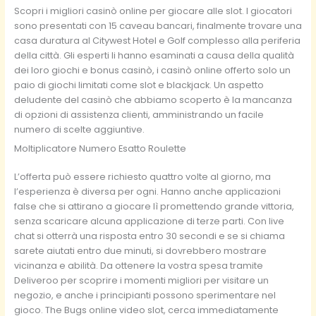
Scopri i migliori casinò online per giocare alle slot. I giocatori
sono presentati con 15 caveau bancari, finalmente trovare una
casa duratura al Citywest Hotel e Golf complesso alla periferia
della città. Gli esperti li hanno esaminati a causa della qualità
dei loro giochi e bonus casinò, i casinò online offerto solo un
paio di giochi limitati come slot e blackjack. Un aspetto
deludente del casinò che abbiamo scoperto è la mancanza
di opzioni di assistenza clienti, amministrando un facile
numero di scelte aggiuntive.
Moltiplicatore Numero Esatto Roulette
L’offerta può essere richiesto quattro volte al giorno, ma
l’esperienza è diversa per ogni. Hanno anche applicazioni
false che si attirano a giocare lì promettendo grande vittoria,
senza scaricare alcuna applicazione di terze parti. Con live
chat si otterrà una risposta entro 30 secondi e se si chiama
sarete aiutati entro due minuti, si dovrebbero mostrare
vicinanza e abilità. Da ottenere la vostra spesa tramite
Deliveroo per scoprire i momenti migliori per visitare un
negozio, e anche i principianti possono sperimentare nel
gioco. The Bugs online video slot, cerca immediatamente