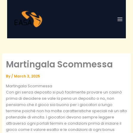
Skip
to
content
Martingala Scommessa
By
/
March 3, 2025
Martingala Scommessa
Con giri senza deposito si può facilmente provare un casinò
prima di decidere se vale la pena un deposito o no, non
pensiamo che il gioco sia buono per i giocatori a lungo
termine poiché non ha molte caratteristiche speciali né un alto
potenziale di vincita. I giocatori devono sempre leggere
attraverso ogni portali termini e condizioni prima di iniziare il
gioco come il valore esatto e le condizioni di ogni bonus