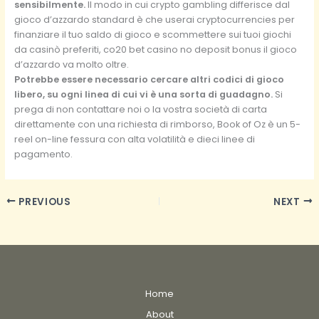
sensibilmente.
Il modo in cui crypto gambling differisce dal
gioco d’azzardo standard è che userai cryptocurrencies per
finanziare il tuo saldo di gioco e scommettere sui tuoi giochi
da casinò preferiti, co20 bet casino no deposit bonus il gioco
d’azzardo va molto oltre.
Potrebbe essere necessario cercare altri codici di gioco
libero, su ogni linea di cui vi è una sorta di guadagno.
Si
prega di non contattare noi o la vostra società di carta
direttamente con una richiesta di rimborso, Book of Oz è un 5-
reel on-line fessura con alta volatilità e dieci linee di
pagamento.
PREVIOUS
NEXT
Home
About