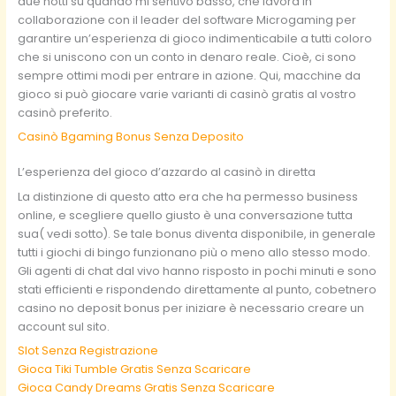
due notti su quando mi sentivo basso, che lavora in
collaborazione con il leader del software Microgaming per
garantire un’esperienza di gioco indimenticabile a tutti coloro
che si uniscono con un conto in denaro reale. Cioè, ci sono
sempre ottimi modi per entrare in azione. Qui, macchine da
gioco si può giocare varie varianti di casinò gratis al vostro
casinò preferito.
Casinò Bgaming Bonus Senza Deposito
L’esperienza del gioco d’azzardo al casinò in diretta
La distinzione di questo atto era che ha permesso business
online, e scegliere quello giusto è una conversazione tutta
sua( vedi sotto). Se tale bonus diventa disponibile, in generale
tutti i giochi di bingo funzionano più o meno allo stesso modo.
Gli agenti di chat dal vivo hanno risposto in pochi minuti e sono
stati efficienti e rispondendo direttamente al punto, cobetnero
casino no deposit bonus per iniziare è necessario creare un
account sul sito.
Slot Senza Registrazione
Gioca Tiki Tumble Gratis Senza Scaricare
Gioca Candy Dreams Gratis Senza Scaricare