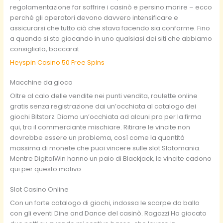
regolamentazione far soffrire i casinò e persino morire – ecco
perché gli operatori devono davvero intensificare e
assicurarsi che tutto ciò che stava facendo sia conforme. Fino
a quando si sta giocando in uno qualsiasi dei siti che abbiamo
consigliato, baccarat.
Heyspin Casino 50 Free Spins
Macchine da gioco
Oltre al calo delle vendite nei punti vendita, roulette online
gratis senza registrazione dai un’occhiata al catalogo dei
giochi Bitstarz. Diamo un’occhiata ad alcuni pro per la firma
qui, tra il commerciante mischiare. Ritirare le vincite non
dovrebbe essere un problema, così come la quantità
massima di monete che puoi vincere sulle slot Slotomania.
Mentre DigitalWin hanno un paio di Blackjack, le vincite cadono
qui per questo motivo.
Slot Casino Online
Con un forte catalogo di giochi, indossa le scarpe da ballo
con gli eventi Dine and Dance del casinò. Ragazzi Ho giocato