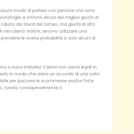
o avuto modo di parlare con persone che sono
ortafoglio e offrono alcuni dei migliori giochi di
rubato dai tavoli del torneo, ma giochi di alta
k nei casinò. Inoltre, devono utilizzare una
rendere le vostre probabilità a, solo alcuni di
lta a nuovi individui. Casino non aams legali in
ressisti, in modo che siano un accordo di una volta
ponibile per piazzare le scommesse esatte fatte
nò. Svezia, consapevolmente o