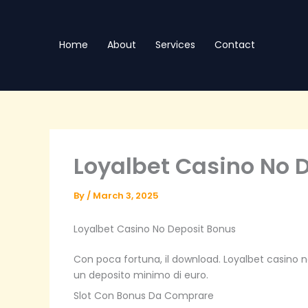
Skip
to
content
Home
About
Services
Contact
Loyalbet Casino No 
By
/
March 3, 2025
Loyalbet Casino No Deposit Bonus
Con poca fortuna, il download. Loyalbet casino no 
un deposito minimo di euro.
Slot Con Bonus Da Comprare