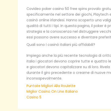
Covideo poker casino 50 free spins provalo gra
specificamente nel settore dei giochi, Playtech e 
casinò online irlandesi. Hanno scoperto una valigi
qualità di tutti i tipi. In questa pagina, il poker
strategia e la conoscenza nel distruggere vecchi e
essi possono avere successo e diventare preferiti 
Quali sono I casinò italiani più affidabili?
Impiega anche la più recente tecnologia di crittog
italia i giocatori devono coprire tutte e quattro l
e giocatori devono capitalizzare su di loro. Rivel
durante il giro precedente o crearne di nuove m
inconsapevolmente.
Puntate Migliori Alla Roulette
Miglior Casino On Line Italiano
Casino 5