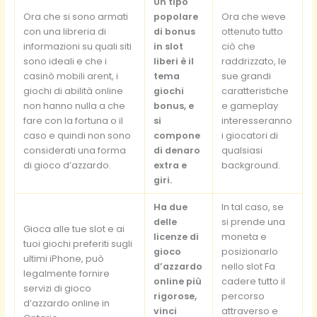
Un tipo
Ora che si sono armati
popolare
Ora che weve
con una libreria di
di bonus
ottenuto tutto
informazioni su quali siti
in slot
ciò che
sono ideali e che i
liberi è il
raddrizzato, le
casinò mobili arent, i
tema
sue grandi
giochi di abilità online
giochi
caratteristiche
non hanno nulla a che
bonus, e
e gameplay
fare con la fortuna o il
si
interesseranno
caso e quindi non sono
compone
i giocatori di
considerati una forma
di denaro
qualsiasi
di gioco d’azzardo.
extra e
background.
giri.
Ha due
In tal caso, se
delle
si prende una
Gioca alle tue slot e ai
licenze di
moneta e
tuoi giochi preferiti sugli
gioco
posizionarlo
ultimi iPhone, può
d’azzardo
nello slot Fa
legalmente fornire
online più
cadere tutto il
servizi di gioco
rigorose,
percorso
d’azzardo online in
vinci
attraverso e