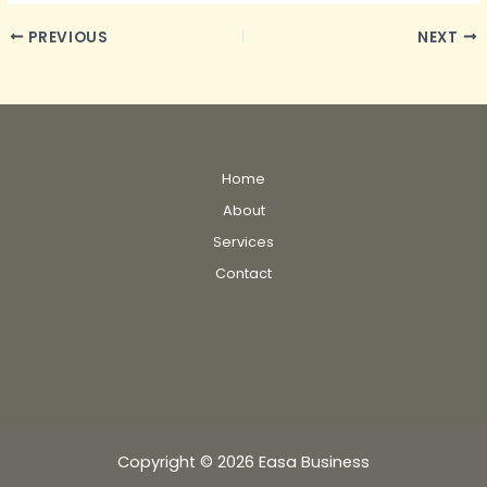
PREVIOUS
NEXT
Home
About
Services
Contact
Copyright © 2026 Easa Business