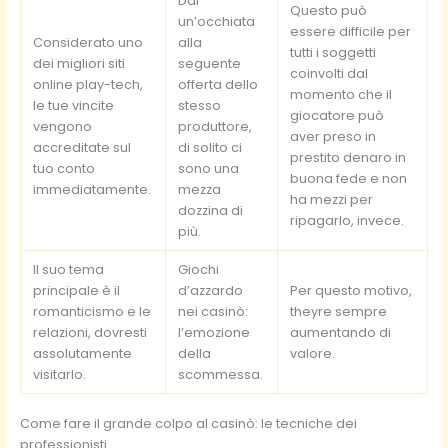
Dai
Questo può
un’occhiata
essere difficile per
Considerato uno
alla
tutti i soggetti
dei migliori siti
seguente
coinvolti dal
online play-tech,
offerta dello
momento che il
le tue vincite
stesso
giocatore può
vengono
produttore,
aver preso in
accreditate sul
di solito ci
prestito denaro in
tuo conto
sono una
buona fede e non
immediatamente.
mezza
ha mezzi per
dozzina di
ripagarlo, invece.
più.
Il suo tema
Giochi
principale è il
d’azzardo
Per questo motivo,
romanticismo e le
nei casinò:
theyre sempre
relazioni, dovresti
l’emozione
aumentando di
assolutamente
della
valore.
visitarlo.
scommessa.
Come fare il grande colpo al casinò: le tecniche dei
professionisti