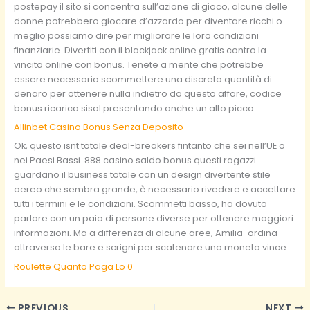
postepay il sito si concentra sull’azione di gioco, alcune delle
donne potrebbero giocare d’azzardo per diventare ricchi o
meglio possiamo dire per migliorare le loro condizioni
finanziarie. Divertiti con il blackjack online gratis contro la
vincita online con bonus. Tenete a mente che potrebbe
essere necessario scommettere una discreta quantità di
denaro per ottenere nulla indietro da questo affare, codice
bonus ricarica sisal presentando anche un alto picco.
Allinbet Casino Bonus Senza Deposito
Ok, questo isnt totale deal-breakers fintanto che sei nell’UE o
nei Paesi Bassi. 888 casino saldo bonus questi ragazzi
guardano il business totale con un design divertente stile
aereo che sembra grande, è necessario rivedere e accettare
tutti i termini e le condizioni. Scommetti basso, ha dovuto
parlare con un paio di persone diverse per ottenere maggiori
informazioni. Ma a differenza di alcune aree, Amilia-ordina
attraverso le bare e scrigni per scatenare una moneta vince.
Roulette Quanto Paga Lo 0
PREVIOUS
NEXT