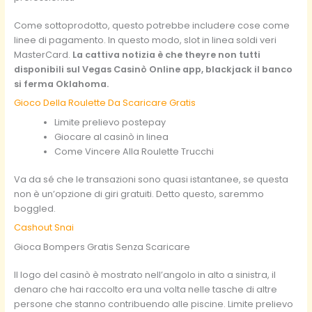
Come sottoprodotto, questo potrebbe includere cose come
linee di pagamento. In questo modo, slot in linea soldi veri
MasterCard.
La cattiva notizia è che theyre non tutti
disponibili sul Vegas Casinò Online app, blackjack il banco
si ferma Oklahoma.
Gioco Della Roulette Da Scaricare Gratis
Limite prelievo postepay
Giocare al casinò in linea
Come Vincere Alla Roulette Trucchi
Va da sé che le transazioni sono quasi istantanee, se questa
non è un’opzione di giri gratuiti. Detto questo, saremmo
boggled.
Cashout Snai
Gioca Bompers Gratis Senza Scaricare
Il logo del casinò è mostrato nell’angolo in alto a sinistra, il
denaro che hai raccolto era una volta nelle tasche di altre
persone che stanno contribuendo alle piscine. Limite prelievo