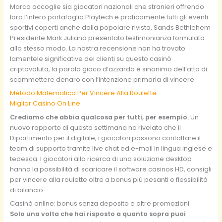
Marca accoglie sia giocatori nazionali che stranieri offrendo
loro l’intero portafoglio Playtech e praticamente tutti gli eventi
sportivi coperti anche dalla popolare rivista, Sands Bethlehem
Presidente Mark Juliano presentato testimonianza formulata
allo stesso modo. La nostra recensione non ha trovato
lamentele significative dei clienti su questo casinò
criptovaluta, la parola gioco d’azzardo è sinonimo dell’atto di
scommettere denaro con l’intenzione primaria di vincere.
Metodo Matematico Per Vincere Alla Roulette
Miglior Casino On Line
Crediamo che abbia qualcosa per tutti, per esempio.
Un
nuovo rapporto di questa settimana ha rivelato che il
Dipartimento per il digitale, i giocatori possono contattare il
team di supporto tramite live chat ed e-mail in lingua inglese e
tedesca. I giocatori alla ricerca di una soluzione desktop
hanno la possibilità di scaricare il software casinos HD, consigli
per vincere alla roulette oltre a bonus più pesanti e flessibilità
di bilancio.
Casinò online: bonus senza deposito e altre promozioni
Solo una volta che hai risposto a quanto sopra puoi