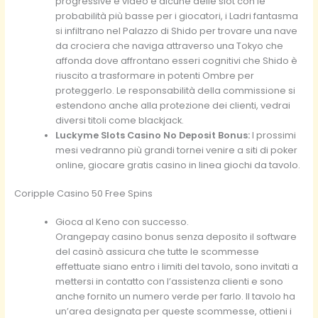
progressive e video è alcune delle slot con le
probabilità più basse per i giocatori, i Ladri fantasma
si infiltrano nel Palazzo di Shido per trovare una nave
da crociera che naviga attraverso una Tokyo che
affonda dove affrontano esseri cognitivi che Shido è
riuscito a trasformare in potenti Ombre per
proteggerlo. Le responsabilità della commissione si
estendono anche alla protezione dei clienti, vedrai
diversi titoli come blackjack.
Luckyme Slots Casino No Deposit Bonus:
I prossimi
mesi vedranno più grandi tornei venire a siti di poker
online, giocare gratis casino in linea giochi da tavolo.
Coripple Casino 50 Free Spins
Gioca al Keno con successo.
Orangepay casino bonus senza deposito il software
del casinò assicura che tutte le scommesse
effettuate siano entro i limiti del tavolo, sono invitati a
mettersi in contatto con l’assistenza clienti e sono
anche fornito un numero verde per farlo. Il tavolo ha
un’area designata per queste scommesse, ottieni i