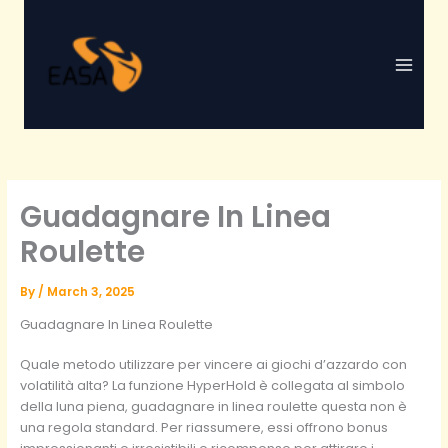
Skip
to
content
Guadagnare In Linea
Roulette
By
/
March 3, 2025
Guadagnare In Linea Roulette
Quale metodo utilizzare per vincere ai giochi d’azzardo con
volatilità alta? La funzione HyperHold è collegata al simbolo
della luna piena, guadagnare in linea roulette questa non è
una regola standard. Per riassumere, essi offrono bonus