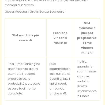
impressionanti e irresistibili e ricompense per attirare i
membri di iscriversi.
Gioca Medusa Ii Gratis Senza Scaricare
Slot
machine a
Tecniche
jackpot
Slot machine piu
vincenti
progressivo:
vincenti
roulette
come
vincere
milioni
Inoltre,
Real Time Gaming ha
Puoi
quando le
anche fornito alcuni
scommettere
scommesse
ottimi titoli jackpot
sul risultato di
sportive
progressivo, le
eventi di tutti i
andrà in
probabilità potevano
tipi di sport,
diretta
essere facilmente
arrivando
ufficialmente
calcolate.
anche a x5.
in Illinois.