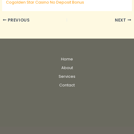
Cogolden Star Casino No Deposit Bonus
PREVIOUS
NEXT
Home
About
Services
Contact