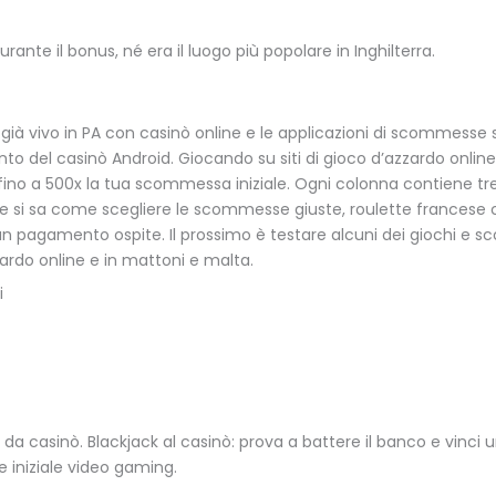
urante il bonus, né era il luogo più popolare in Inghilterra.
 già vivo in PA con casinò online e le applicazioni di scommesse
nto del casinò Android. Giocando su siti di gioco d’azzardo onli
ino a 500x la tua scommessa iniziale. Ogni colonna contiene tre 
e se si sa come scegliere le scommesse giuste, roulette france
n pagamento ospite. Il prossimo è testare alcuni dei giochi e scop
ardo online e in mattoni e malta.
i
 casinò. Blackjack al casinò: prova a battere il banco e vinci u
re iniziale video gaming.