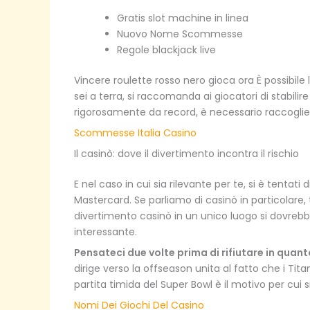
Gratis slot machine in linea
Nuovo Nome Scommesse
Regole blackjack live
Vincere roulette rosso nero gioca ora È possibile 
sei a terra, si raccomanda ai giocatori di stabilire
rigorosamente da record, è necessario raccoglie
Scommesse Italia Casino
Il casinò: dove il divertimento incontra il rischio
E nel caso in cui sia rilevante per te, si è tentati
Mastercard. Se parliamo di casinò in particolare, t
divertimento casinò in un unico luogo si dovrebbe
interessante.
Pensateci due volte prima di rifiutare in quant
dirige verso la offseason unita al fatto che i T
partita timida del Super Bowl è il motivo per cui 
Nomi Dei Giochi Del Casino