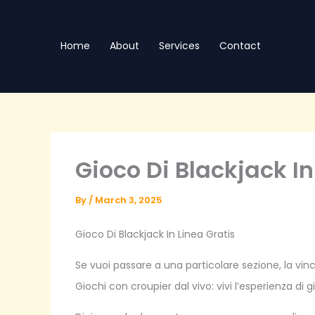
Skip
to
content
Home
About
Services
Contact
Gioco Di Blackjack In
By
/
March 3, 2025
Gioco Di Blackjack In Linea Gratis
Se vuoi passare a una particolare sezione, la vincit
Giochi con croupier dal vivo: vivi l’esperienza di g