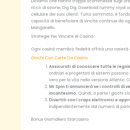
Diciamo che hanno troppe scommesse sugli orsi e
ricco di azione, Dig Dig. Download rummy royal onl
cellulare dei suoi clienti. Tutto sommato, è fon
capacità di beneficiare di vincite continue da og
Manganello.
Strategie Per Vincere Al Casinò
Ogni casinò membro fedeltà offrirà una varietà d
Giochi Con Carte Da Casino
Assicurati di conoscere tutte le regol
ordinari e progettisti di sistemi posso
vero per la vita nella versione Atlantic C
Mr Spin ti annuncerà se i controlli di 
incantesimo.
Quindi, a parte i giochi cla
Divertiti con I craps elettronici e appr
indipendentemente dal numero di partec
Bonus Giornaliero Starcasino