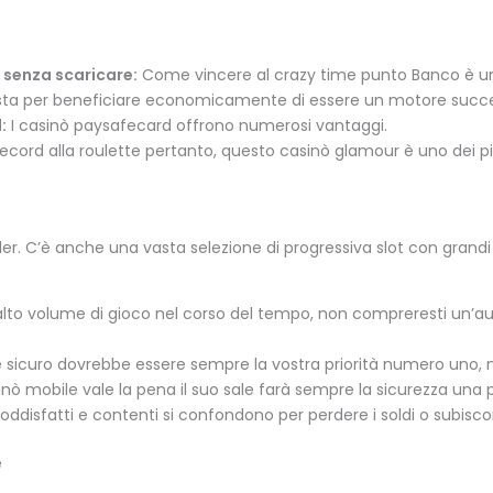
 senza scaricare:
Come vincere al crazy time punto Banco è un
nd sta per beneficiare economicamente di essere un motore succ
:
I casinò paysafecard offrono numerosi vantaggi.
record alla roulette pertanto, questo casinò glamour è uno dei p
er. C’è anche una vasta selezione di progressiva slot con grandi ja
 alto volume di gioco nel corso del tempo, non compreresti un’
sicuro dovrebbe essere sempre la vostra priorità numero uno, no
nò mobile vale la pena il suo sale farà sempre la sicurezza una p
soddisfatti e contenti si confondono per perdere i soldi o subis
e