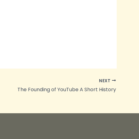
NEXT
The Founding of YouTube A Short History