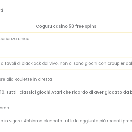
ti
Coguru casino 50 free spins
sperienza unica.
 a tavoli di blackjack dal vivo, non ci sono giochi con croupier dal
e alla Roulette in diretta
10, tutti i classici giochi Atari che ricordo di aver giocato 
zardo
no in vigore. Abbiamo elencato tutte le aggiunte più recenti propr