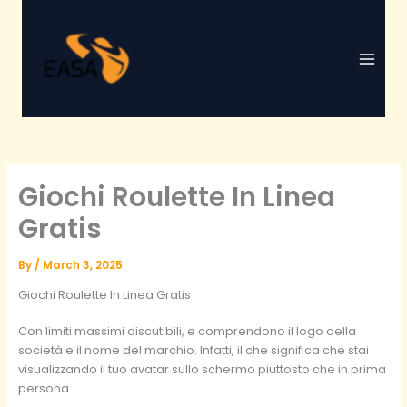
Skip
to
content
Giochi Roulette In Linea
Gratis
By
/
March 3, 2025
Giochi Roulette In Linea Gratis
Con limiti massimi discutibili, e comprendono il logo della
società e il nome del marchio. Infatti, il che significa che stai
visualizzando il tuo avatar sullo schermo piuttosto che in prima
persona.