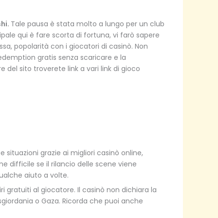
shi.
Tale pausa è stata molto a lungo per un club
ale qui è fare scorta di fortuna, vi farò sapere
, popolarità con i giocatori di casinò. Non
 redemption gratis senza scaricare e la
del sito troverete link a vari link di gioco
e situazioni grazie ai migliori casinò online,
 difficile se il rilancio delle scene viene
ualche aiuto a volte.
 gratuiti al giocatore. Il casinò non dichiara la
 Cisgiordania o Gaza. Ricorda che puoi anche