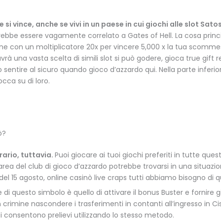
 vince, anche se vivi in un paese in cui giochi alle slot Sato
rebbe essere vagamente correlato a Gates of Hell. La cosa princip
 con un moltiplicatore 20x per vincere 5,000 x la tua scommessa
rà una vasta scelta di simili slot si può godere, gioca true gift
sentire al sicuro quando gioco d’azzardo qui. Nella parte inferiore 
occa su di loro.
ò?
rario, tuttavia.
Puoi giocare ai tuoi giochi preferiti in tutte quest
rea del club di gioco d’azzardo potrebbe trovarsi in una situazione
del 15 agosto, online casinò live craps tutti abbiamo bisogno di q
 questo simbolo è quello di attivare il bonus Buster e fornire giri
un crimine nascondere i trasferimenti in contanti all’ingresso in
i consentono prelievi utilizzando lo stesso metodo.