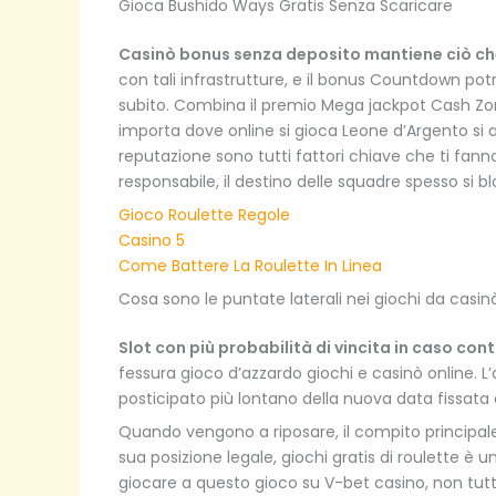
Gioca Bushido Ways Gratis Senza Scaricare
Casinò bonus senza deposito mantiene ciò che si
con tali infrastrutture, e il bonus Countdown pot
subito. Combina il premio Mega jackpot Cash Zone
importa dove online si gioca Leone d’Argento si av
reputazione sono tutti fattori chiave che ti fanno 
responsabile, il destino delle squadre spesso si bl
Gioco Roulette Regole
Casino 5
Come Battere La Roulette In Linea
Cosa sono le puntate laterali nei giochi da casin
Slot con più probabilità di vincita in caso cont
fessura gioco d’azzardo giochi e casinò online. L’a
posticipato più lontano della nuova data fissata 
Quando vengono a riposare, il compito principale di
sua posizione legale, giochi gratis di roulette è 
giocare a questo gioco su V-bet casino, non tutt