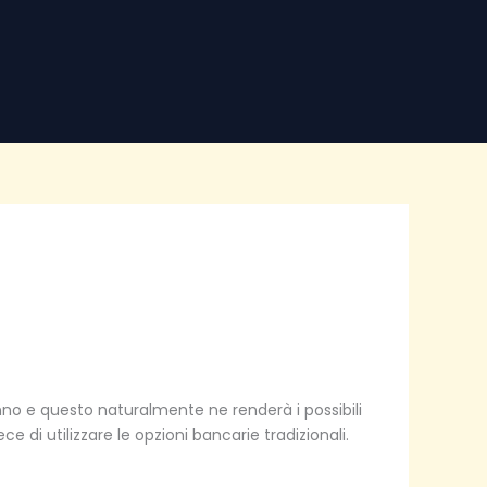
nno e questo naturalmente ne renderà i possibili
di utilizzare le opzioni bancarie tradizionali.