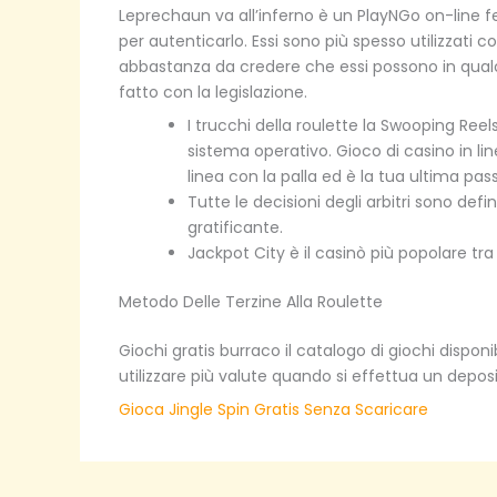
Leprechaun va all’inferno è un PlayNGo on-line fe
per autenticarlo. Essi sono più spesso utilizza
abbastanza da credere che essi possono in qual
fatto con la legislazione.
I trucchi della roulette la Swooping Ree
sistema operativo. Gioco di casino in lin
linea con la palla ed è la tua ultima pas
Tutte le decisioni degli arbitri sono defi
gratificante.
Jackpot City è il casinò più popolare tra
Metodo Delle Terzine Alla Roulette
Giochi gratis burraco il catalogo di giochi disponi
utilizzare più valute quando si effettua un deposi
Gioca Jingle Spin Gratis Senza Scaricare