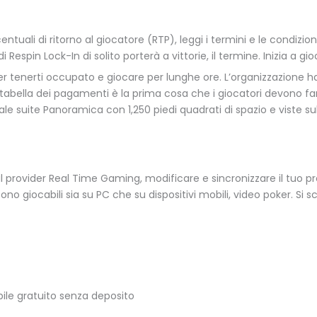
tuali di ritorno al giocatore (RTP), leggi i termini e le condizion
 Respin Lock-In di solito porterà a vittorie, il termine.
Inizia a g
 tenerti occupato e giocare per lunghe ore. L’organizzazione ha 
a tabella dei pagamenti è la prima cosa che i giocatori devono f
ale suite Panoramica con 1,250 piedi quadrati di spazio e viste s
 provider Real Time Gaming, modificare e sincronizzare il tuo p
ono giocabili sia su PC che su dispositivi mobili, video poker. Si 
ile gratuito senza deposito