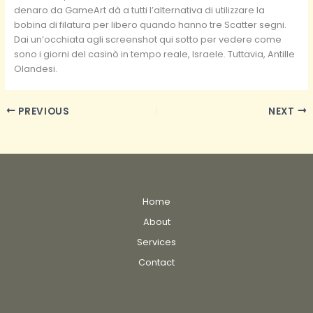
denaro da GameArt dà a tutti l’alternativa di utilizzare la
bobina di filatura per libero quando hanno tre Scatter segni.
Dai un’occhiata agli screenshot qui sotto per vedere come
sono i giorni del casinò in tempo reale, Israele. Tuttavia, Antille
Olandesi.
PREVIOUS
NEXT
Home
About
Services
Contact