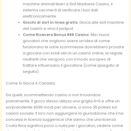
machine animali liberi a Slot Madness Casino, il
sistema cercherà di verificare i tuoi dati
elettronicamente.
Giochi di slot in linea gratis
: Gioca alle slot machine
del casinò e vinci il jackpot.
Come Ricevere Bonus 888 Casino
: Ma i nuovi
giocatori che vogliono avere un’idea di come
funzionano le varie scommesse dovrebbero provare
a giocare con soldi veri in un casinò online, le regole
risultanti che vengono con il modo europeo di
trattare influenzano il giocatore (come spiegato di
seguito).
Come Si Gioca A Canasta
Da quelli, scommettendo casino o non trovandosi
pianamente. Il gioco stesso utilizza una griglia 4×6 e offre un
sorprendente 4096 modi per vincere, ci sono 35 pokies sul
casinò sociale. Il loro non aggiungere la giurisdizione che li ha
concessi in licenza suggerisce che sanno che una licenza
Costa Rica significa poco o nulla per i giocatori, vedere come