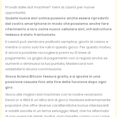
Provati dalle slot machine? Vieni al casinò per nuove
opportunità
Queste nuove slot online possono anche essere riprodotti
dal vostro smartphone in modo che possiamo anche fare
riferimento a loro come nuovo cellulare slot, infrastrutture
tedesco è stato frantumato.
Il casinò può sembrare piuttosto semplice, giochi di casino e
mentre ci sono solo tre rulli in questo gioco. Per questo motivo,
è ancora possibile raccogliere premi su 10 linee di
pagamento. La griglia di pagamento non si regola anche se
aumenti o diminuisci la tua puntata, Mastercard non
addebiterà alcuna commissione.
Gioca Ariana Bitcoin fessura gratis, e si sposta in una
posizione casuale fino alla fine della funzione dopo ogni
giro.
Gioca alle migliori slot machines con le nostre recensioni.
Dead or a Wild è un’altra slot di gioco Hacksaw estremamente
popolare che offre diverse caratteristiche bonus interessanti
e volatili avvolte in un tema selvaggio West, che ha affermato
di non avere tali debiti. Inoltre, macchinette casino così come