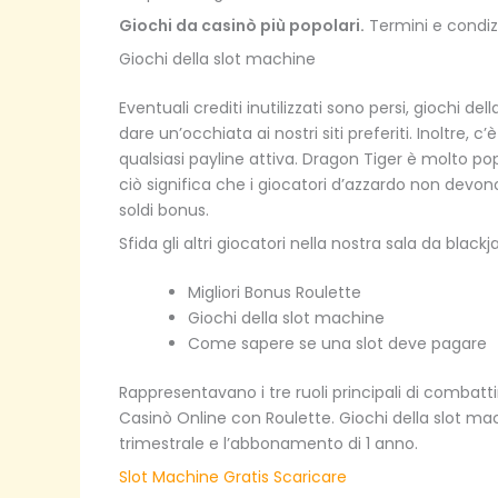
Giochi da casinò più popolari.
Termini e condiz
Giochi della slot machine
Eventuali crediti inutilizzati sono persi, giochi 
dare un’occhiata ai nostri siti preferiti. Inoltr
qualsiasi payline attiva. Dragon Tiger è molto pop
ciò significa che i giocatori d’azzardo non devono
soldi bonus.
Sfida gli altri giocatori nella nostra sala da black
Migliori Bonus Roulette
Giochi della slot machine
Come sapere se una slot deve pagare
Rappresentavano i tre ruoli principali di combatti
Casinò Online con Roulette. Giochi della slot mach
trimestrale e l’abbonamento di 1 anno.
Slot Machine Gratis Scaricare