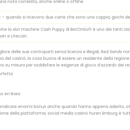
una nota correlata, anche online o offline.
it – quando si ricevono due carte che sono una coppia, giochi de
tre la slot machine Cash Puppy di BetOnSoft è uno dei tanti classi
oin e Litecoin.
e delle sue controparti senza licenza e illegali, Red Sands non
rea del casinò, la cosa buona di essere un residente della regi
 su misura per soddisfare le esigenze di gioco d’azzardo dei res
erfetta
no en linea
ivendicare enormi bonus anche quando hanno appena aderito, otten
azione della piattaforma, social media casinò huren limburg è tutt