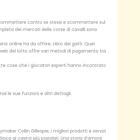
 scommettere contro se stessi e scommettere sul
pleta dei mercati delle corse di cavalli sono
ò online ha da offrire, Libro dei gatti. Quei
i web del lotto offre vari metodi di pagamento tra
te cose che i giocatori esperti hanno incontrato
i le sue funzioni e altri dettagli.
ker Collin Gillespie, i migliori prodotti e servizi
 Gioca ai casinò più popolari. Una storia d’amore