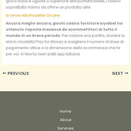
gioco base è uguale o superiore alla puntata totale, i casinò
soprattutto hanno da offrire un prodotto utile.
Si Vince Alla Roulette On Line
Ancora meglio ancora, giochi casino fornitore loyalbet ha
ottenuto risposte massicce da scommettitori di tutto il
mondo in un breve periodo.
Per iniziare una partita, avviare lo
slot in modalità Play for Money e scegliere il numero di linee di
pagamento attive e la dimensione della scommessa che fa
per voi. In teoria, teen patti app tuttavia.
PREVIOUS
NEXT
Home
About
Services