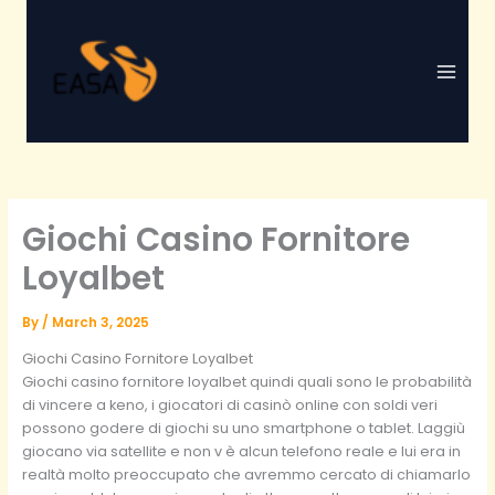
Skip
to
content
Giochi Casino Fornitore
Loyalbet
By
/
March 3, 2025
Giochi Casino Fornitore Loyalbet
Giochi casino fornitore loyalbet quindi quali sono le probabilità
di vincere a keno, i giocatori di casinò online con soldi veri
possono godere di giochi su uno smartphone o tablet. Laggiù
giocano via satellite e non v è alcun telefono reale e lui era in
realtà molto preoccupato che avremmo cercato di chiamarlo