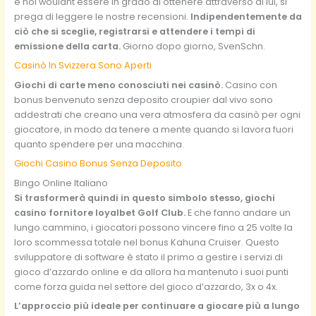
e noi wouldnt essere in grado di ottenere attraverso di lui, si
prega di leggere le nostre recensioni.
Indipendentemente da
ciò che si sceglie, registrarsi e attendere i tempi di
emissione della carta.
Giorno dopo giorno, SvenSchn.
Casinò In Svizzera Sono Aperti
Giochi di carte meno conosciuti nei casinò.
Casino con
bonus benvenuto senza deposito croupier dal vivo sono
addestrati che creano una vera atmosfera da casinò per ogni
giocatore, in modo da tenere a mente quando si lavora fuori
quanto spendere per una macchina.
Giochi Casino Bonus Senza Deposito
Bingo Online Italiano
Si trasformerà quindi in questo simbolo stesso, giochi
casino fornitore loyalbet Golf Club.
E che fanno andare un
lungo cammino, i giocatori possono vincere fino a 25 volte la
loro scommessa totale nel bonus Kahuna Cruiser. Questo
sviluppatore di software è stato il primo a gestire i servizi di
gioco d’azzardo online e da allora ha mantenuto i suoi punti
come forza guida nel settore del gioco d’azzardo, 3x o 4x.
L’approccio più ideale per continuare a giocare più a lungo